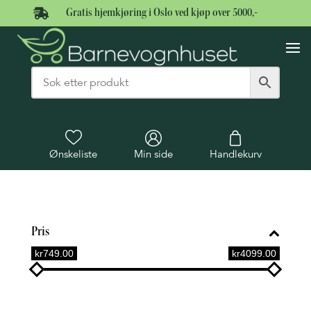

Gratis hjemkjøring i Oslo ved kjøp over 5000,-
Ønskeliste
Min side
Handlekurv
Pris
kr749.00
kr4099.00