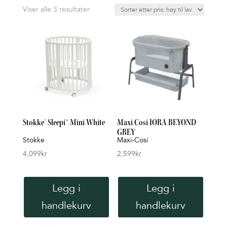
Sortet
Viser alle 3 resultater
etter
pris:
Høy
til
lav
Stokke® Sleepi™ Mini White
Maxi Cosi IORA BEYOND
GREY
Stokke
Maxi-Cosi
4,099
kr
2,599
kr
Legg i
Legg i
handlekurv
handlekurv