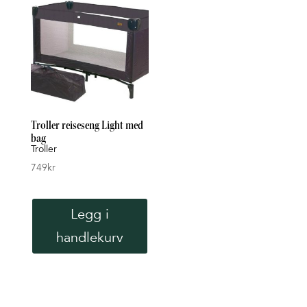
Troller reiseseng Light med
bag
Troller
749
kr
Legg i
handlekurv