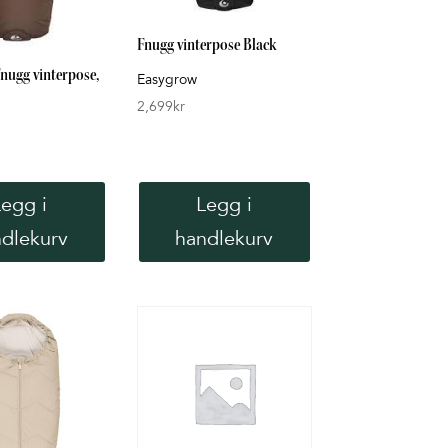
Fnugg vinterpose Black
nugg vinterpose,
Easygrow
2,699
kr
Legg i
Legg i
dlekurv
handlekurv