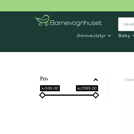
Ammeutstyr
Baby
Pris
Viser
kr599.00
kr2999.00