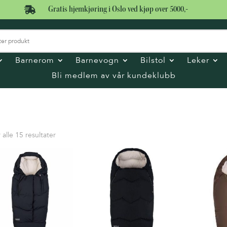

Gratis hjemkjøring i Oslo ved kjøp over 5000,-
Barnerom
Barnevogn
Bilstol
Leker
Bli medlem av vår kundeklubb
Sortet
 alle 15 resultater
etter
pris:
Høy
til
lav