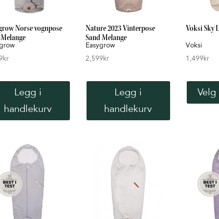
grow Norse vognpose
Nature 2023 Vinterpose
Voksi Sky 
 Melange
Sand Melange
grow
Easygrow
Voksi
9
kr
2,599
kr
1,499
kr
Legg i
Legg i
Velg 
handlekurv
handlekurv