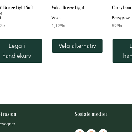
® Breeze Light Soft
Voksi Breeze Light
Carry boa
e
i
Voksi
Easygrow
9
kr
1,199
kr
599
kr
Dette
produktet
Legg i
Velg alternativ
har
handlekurv
han
flere
varianter.
Alternativene
kan
velges
på
produktsiden
pirasjon
Sosiale medier
evogner