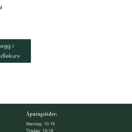
rd
Legg i
dlekurv
Åpningstider:
Mandag: 10-18
Tirsdag: 10-18