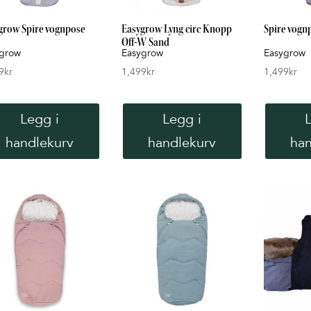
grow Spire vognpose
Easygrow Lyng circ Knopp
Spire vogn
Off-W Sand
grow
Easygrow
Easygrow
9
kr
1,499
kr
1,499
kr
Legg i
Legg i
handlekurv
handlekurv
han