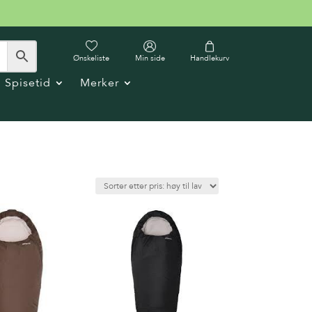
Ønskeliste
Min side
Handlekurv
Spisetid
Merker