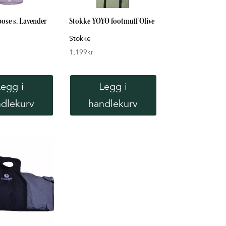
pose s. Lavender
Stokke YOYO footmuff Olive
Stokke
1,199
kr
Legg i
Legg i
dlekurv
handlekurv