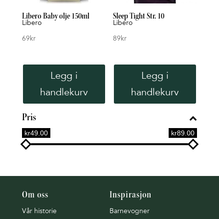
Libero Baby olje 150ml
Sleep Tight Str. 10
Libero
Libero
69
kr
89
kr
Legg i
Legg i
handlekurv
handlekurv
Pris
kr49.00
kr89.00
Om oss
Inspirasjon
Vår historie
Barnevogner