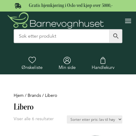

Gratis hjemkjøring i Oslo ved kjøp over 5000,-
Ønskeliste
Min side
Handlekurv
Hjem
/ Brands / Libero
Libero
Sortert
Viser alle 6 resultater
etter
pris: