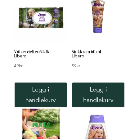
Lav
til
høy
Våtservietter 64stk.
Sinkkrem 60 ml
Libero
Libero
49
kr
59
kr
Legg i
Legg i
handlekurv
handlekurv