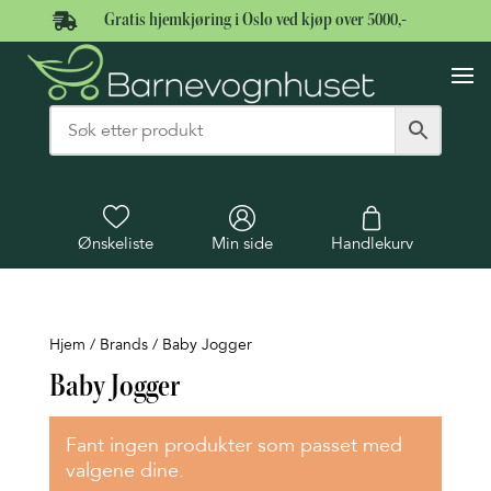

Gratis hjemkjøring i Oslo ved kjøp over 5000,-
Ønskeliste
Min side
Handlekurv
Hjem
/ Brands / Baby Jogger
Baby Jogger
Fant ingen produkter som passet med
valgene dine.