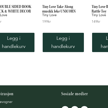
DOUBLE SIDED BOOK
Tiny Love Take Along
Tiny Love 
CK & WHITE DECOR
musikk leke UNICORN
Rattle Toy
 Love
Tiny Love
Tiny Love
r
199
kr
149
kr
Legg i
Legg i
handlekurv
handlekurv
han
pirasjon
Sosiale medier
evogner