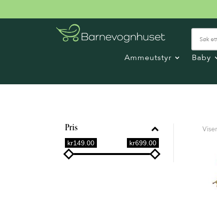
Ammeutstyr
Baby
Pris
Viser
kr149.00
kr699.00