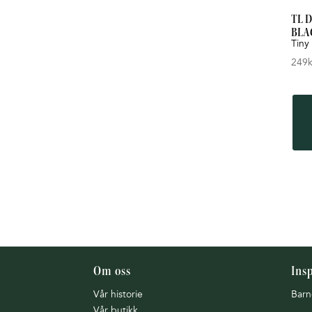
TL 
BLA
Tiny
249
k
Om oss
Ins
Vår historie
Barn
Vår butikk