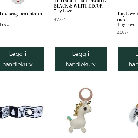
TL TUMMY TIME MOBILE
BLACK & WHITE DECOR
Tiny Love
 Love sengeuro unicorn
Tiny Love f
499
kr
rock
 Love
Tiny Love
r
449
kr
Legg i
Legg i
handlekurv
handlekurv
han