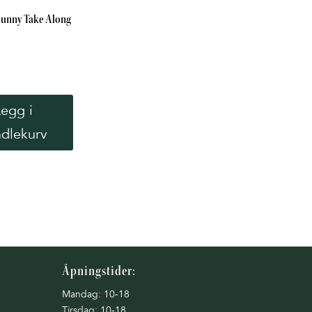
Bunny Take Along
Legg i
dlekurv
Åpningstider:
Mandag: 10-18
Tirsdag: 10-18