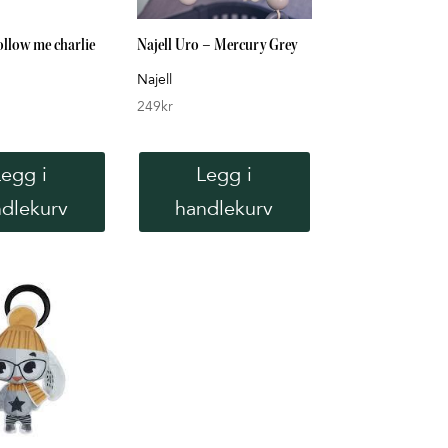
ollow me charlie
Najell Uro – Mercury Grey
Najell
249
kr
Legg i
Legg i
dlekurv
handlekurv