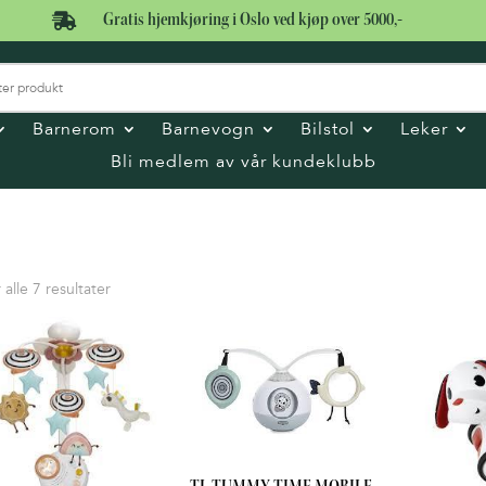

Gratis hjemkjøring i Oslo ved kjøp over 5000,-
Barnerom
Barnevogn
Bilstol
Leker
Bli medlem av vår kundeklubb
Sortet
 alle 7 resultater
etter
pris:
Høy
til
lav