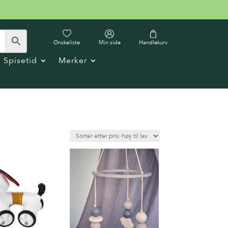
Ønskeliste
Min side
Handlekurv
Spisetid
Merker