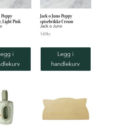
o Poppy
Jack o Juno Poppy
, Light Pink
spisebrikke Cream
no
Jack o Juno
149
kr
Legg i
Legg i
dlekurv
handlekurv