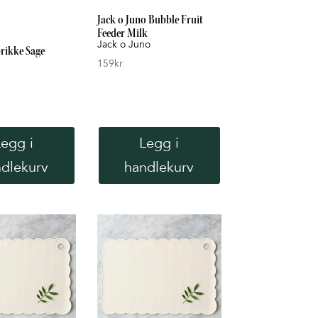
Jack o Juno Bubble Fruit
Feeder Milk
Jack o Juno
brikke Sage
159
kr
Legg i
Legg i
dlekurv
handlekurv