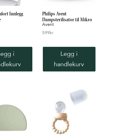
ort Innlegg
Philips Avent
e
Dampsterilisator til Mikro
Avent
599
kr
Legg i
Legg i
dlekurv
handlekurv