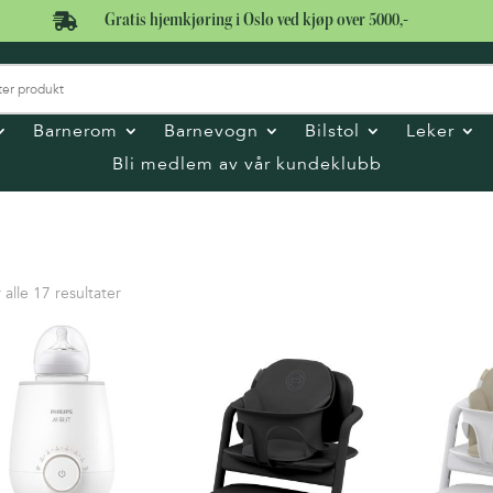

Gratis hjemkjøring i Oslo ved kjøp over 5000,-
Barnerom
Barnevogn
Bilstol
Leker
Bli medlem av vår kundeklubb
Sortet
 alle 17 resultater
etter
pris:
Høy
til
lav