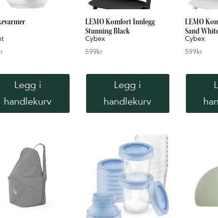
kevarmer
LEMO Komfort Innlegg
LEMO Komf
Stunning Black
Sand Whit
nt
Cybex
Cybex
r
599
kr
599
kr
Legg i
Legg i
handlekurv
handlekurv
han