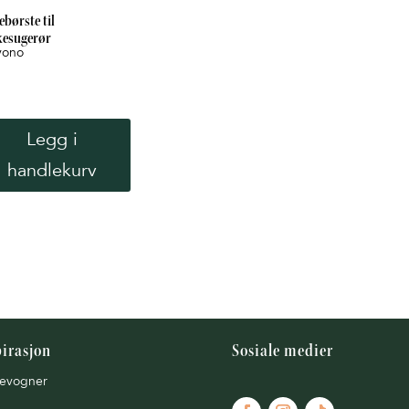
børste til
kesugerør
yono
Legg i
handlekurv
pirasjon
Sosiale medier
evogner