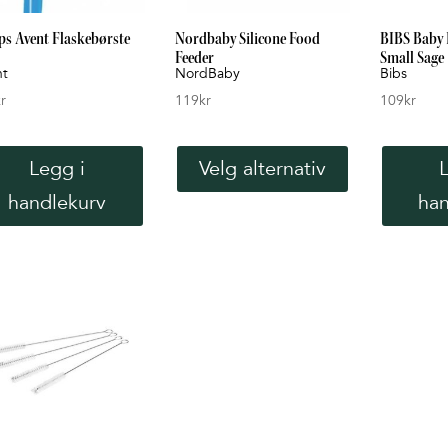
ips Avent Flaskebørste
Nordbaby Silicone Food
BIBS Baby B
Feeder
Small Sage
nt
NordBaby
Bibs
r
119
kr
109
kr
Dette
produktet
Legg i
Velg alternativ
har
handlekurv
han
flere
varianter.
Alternativene
kan
velges
på
produktsiden