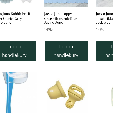
 o Juno Bubble Fruit
Jack o Juno Poppy
Jack o Jun
er Glacier Grey
spisebrikke, Pale Blue
spisebrikke
 o Juno
Jack o Juno
Jack o Ju
r
149
kr
149
kr
Legg i
Legg i
handlekurv
handlekurv
han