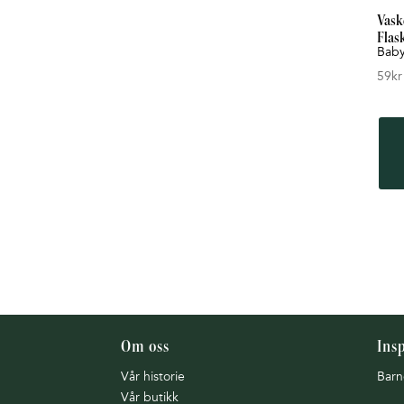
Vaske
Flas
Bab
59
kr
Om oss
Ins
Vår historie
Barn
Vår butikk