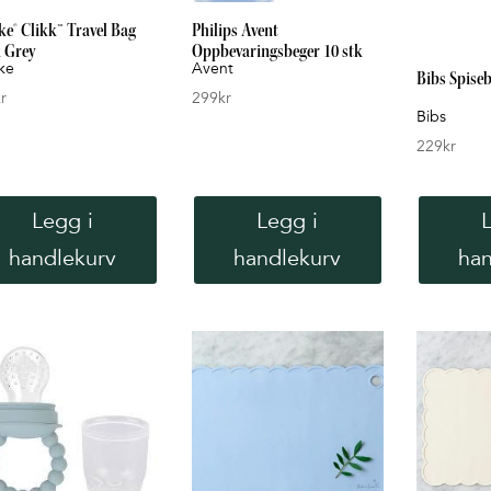
ke® Clikk™ Travel Bag
Philips Avent
 Grey
Oppbevaringsbeger 10 stk
ke
Avent
Bibs Spise
r
299
kr
Bibs
229
kr
Legg i
Legg i
handlekurv
handlekurv
han