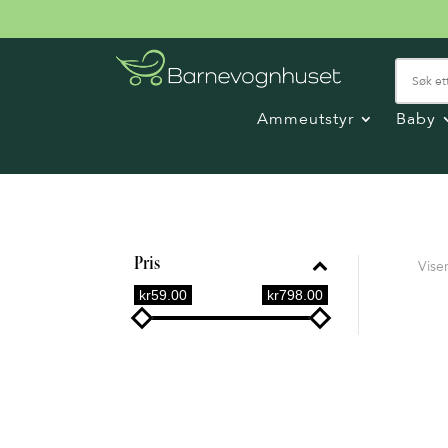
Ammeutstyr
Baby
Pris
Viser
kr59.00
kr798.00