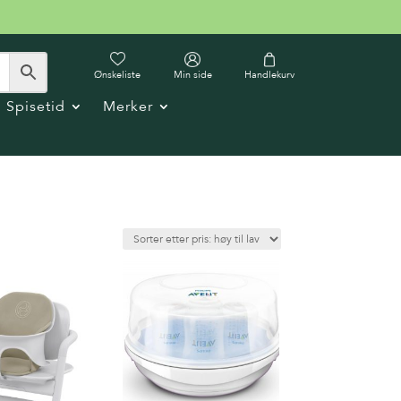
Ønskeliste
Min side
Handlekurv
Spisetid
Merker