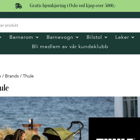

Gratis hjemkjøring i Oslo ved kjøp over 5000,-
Barnerom
Barnevogn
Bilstol
Leker
Bli medlem av vår kundeklubb
m
/ Brands / Thule
ule