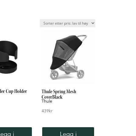
ller Cup Holder
Thule Spring Mesh
CoverBlack
Thule
439
kr
Legg i
Legg i