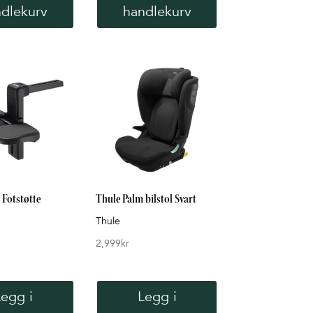
dlekurv
handlekurv
 Fotstøtte
Thule Palm bilstol Svart
Thule
2,999
kr
Legg i
Legg i