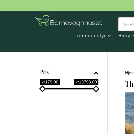
Ammeutstyr
Baby
Pris
Hje
kr179.00
kr13798.00
Th