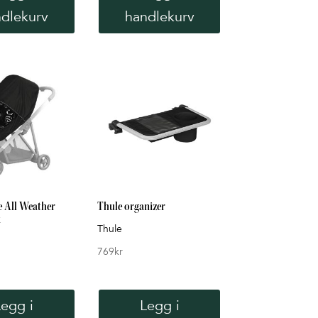
dlekurv
handlekurv
e All Weather
Thule organizer
k
Thule
769
kr
Legg i
Legg i