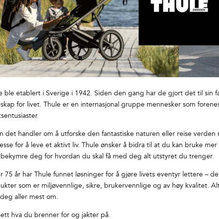
e ble etablert i Sverige i 1942. Siden den gang har de gjort det til si
nskap for livet. Thule er en internasjonal gruppe mennesker som forenes 
ftsentusiaster.
n det handler om å utforske den fantastiske naturen eller reise verden r
resse for å leve et aktivt liv. Thule ønsker å bidra til at du kan bruke m
 bekymre deg for hvordan du skal få med deg alt utstyret du trenger.
r 75 år har Thule funnet løsninger for å gjøre livets eventyr lettere – de
ukter som er miljøvennlige, sikre, brukervennlige og av høy kvalitet. 
 deg aller mest om.
ett hva du brenner for og jakter på.