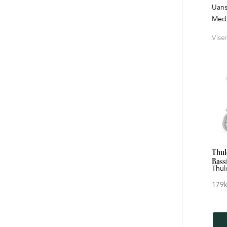
Uans
Med p
Viser
Thul
Bass
Thul
179
k