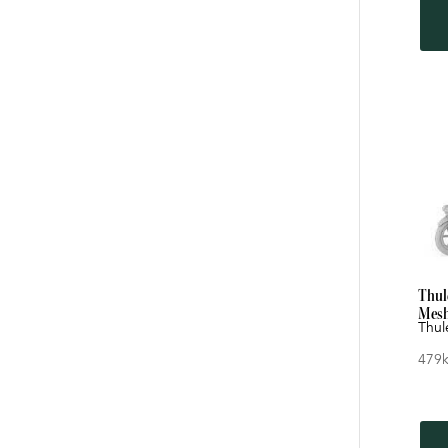
Thul
Mesh
Thul
479
k