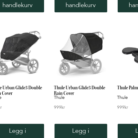
handlekurv
handlekurv
han
e Urban Glide3 Double
Thule Urban Glide3 Double
Thule Palm
 Cover
Rain Cover
e
Thule
Thule
r
999
kr
999
kr
Legg i
Legg i