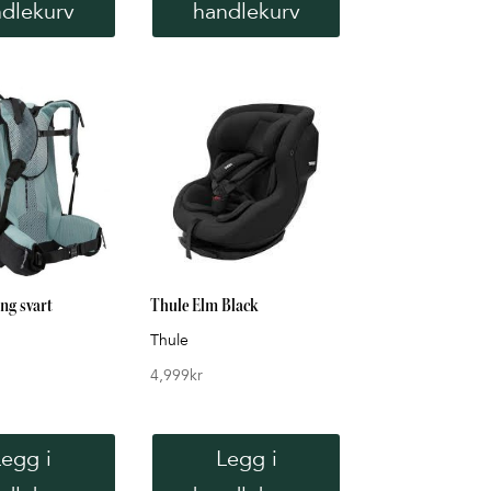
dlekurv
handlekurv
ng svart
Thule Elm Black
Thule
4,999
kr
Legg i
Legg i