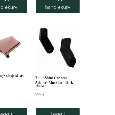
dlekurv
handlekurv
ng Kalesje Misty
Thule Shine Car Seat
Adapter Maxi CosiBlack
Thule
599
kr
Legg i
Legg i