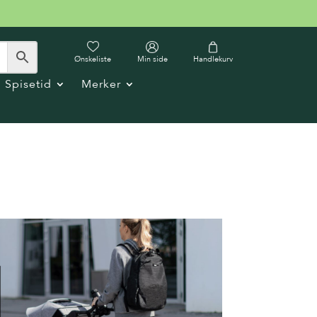
Ønskeliste
Min side
Handlekurv
Spisetid
Merker