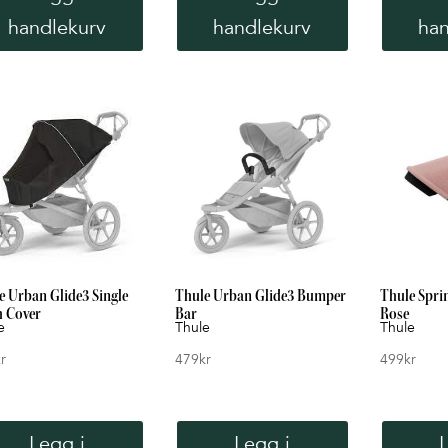
handlekurv
handlekurv
han
e Urban Glide3 Single
Thule Urban Glide3 Bumper
Thule Spri
 Cover
Bar
Rose
e
Thule
Thule
r
479
kr
499
kr
Legg i
Legg i