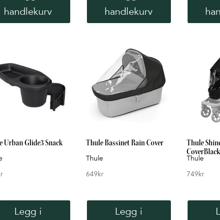
handlekurv
handlekurv
han
e Urban Glide3 Snack
Thule Bassinet Rain Cover
Thule Shin
CoverBlac
e
Thule
Thule
r
649
kr
749
kr
Legg i
Legg i