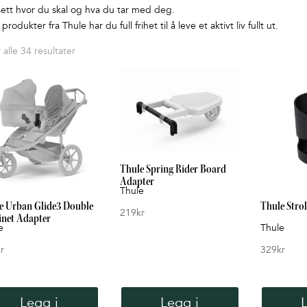
ett hvor du skal og hva du tar med deg.
rodukter fra Thule har du full frihet til å leve et aktivt liv fullt ut.
Sortert
 alle 34 resultater
etter
pris:
Lav
til
høy
Thule Spring Rider Board
Adapter
Thule
e Urban Glide3 Double
Thule Stro
219
kr
inet Adapter
e
Thule
r
329
kr
Legg i
Legg i