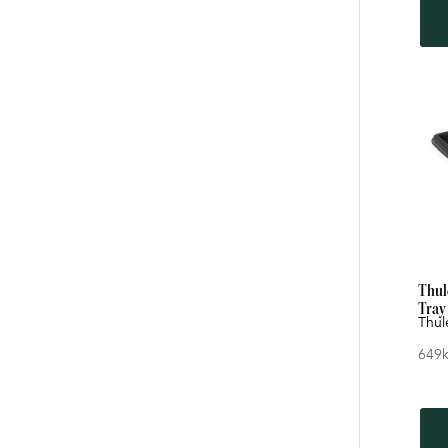
Thul
Tray
Thul
649
k