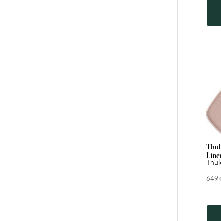
Thule
Line
Thul
649
k