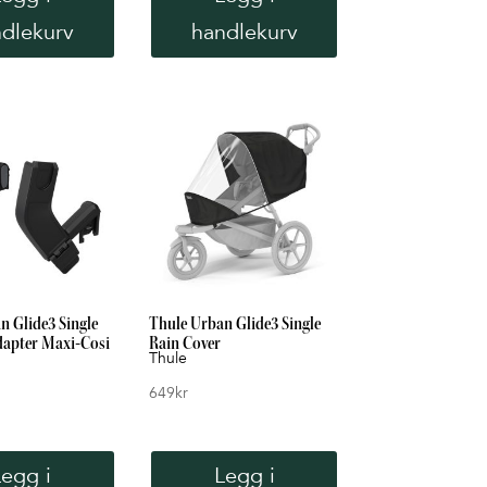
dlekurv
handlekurv
n Glide3 Single
Thule Urban Glide3 Single
dapter Maxi-Cosi
Rain Cover
Thule
649
kr
Legg i
Legg i