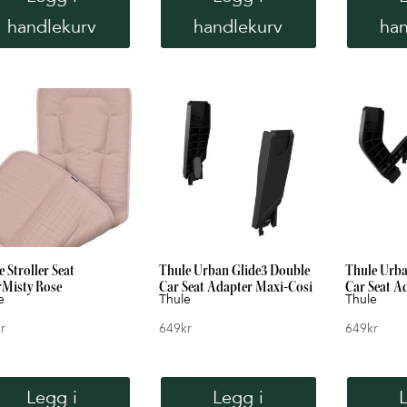
handlekurv
handlekurv
han
 Stroller Seat
Thule Urban Glide3 Double
Thule Urba
rMisty Rose
Car Seat Adapter Maxi-Cosi
Car Seat A
e
Thule
Thule
r
649
kr
649
kr
Legg i
Legg i