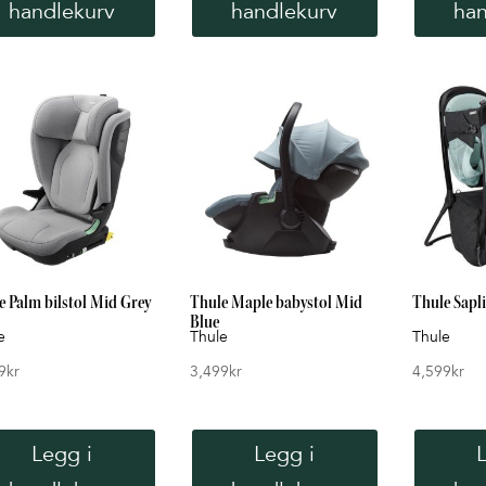
handlekurv
handlekurv
han
e Palm bilstol Mid Grey
Thule Maple babystol Mid
Thule Sapli
Blue
e
Thule
Thule
9
kr
3,499
kr
4,599
kr
Legg i
Legg i