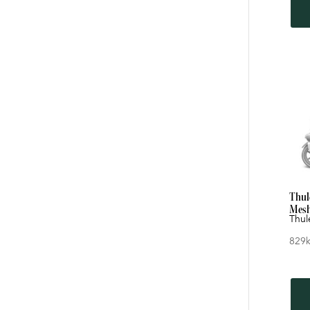
Thul
Mesh
Thul
829
k