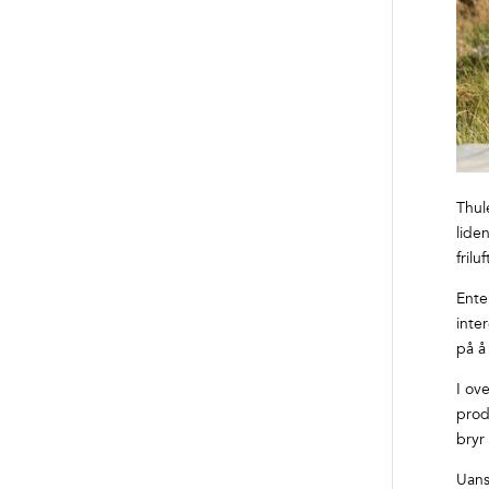
Thul
lide
frilu
Ente
inte
på å
I ove
prod
bryr
Uans