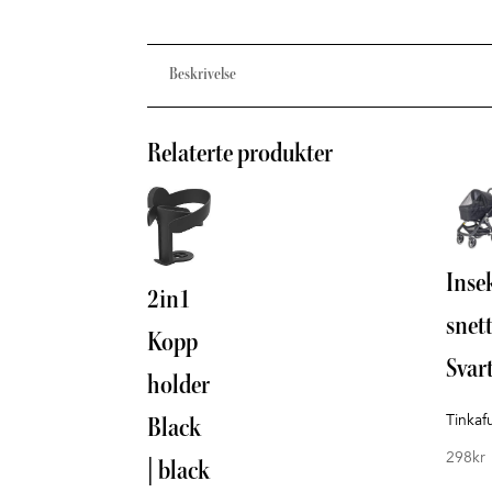
Beskrivelse
Relaterte produkter
Inse
2in1
snet
Kopp
Svar
holder
Tinkaf
Black
298
kr
| black