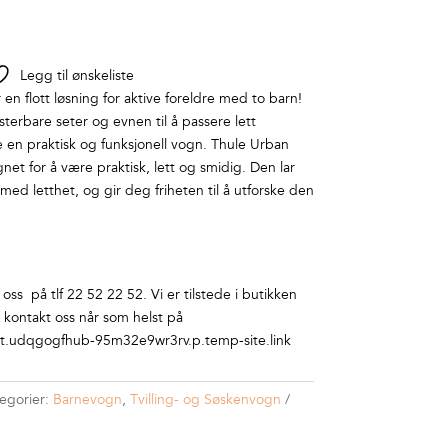
Legg til ønskeliste
en flott løsning for aktive foreldre med to barn!
terbare seter og evnen til å passere lett
 en praktisk og funksjonell vogn. Thule Urban
et for å være praktisk, lett og smidig. Den lar
d letthet, og gir deg friheten til å utforske den
ss på tlf 22 52 22 52. Vi er tilstede i butikken
r kontakt oss når som helst på
.udqgogfhub-95m32e9wr3rv.p.temp-site.link
egorier:
Barnevogn
,
Tvilling- og Søskenvogn