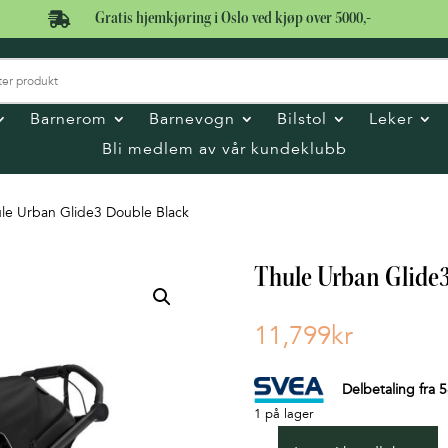

Gratis hjemkjøring i Oslo ved kjøp over 5000,-
Barnerom
Barnevogn
Bilstol
Leker
Bli medlem av vår kundeklubb
le Urban Glide3 Double Black
Thule Urban Glide
11,799
kr
Delbetaling fra
5
1 på lager