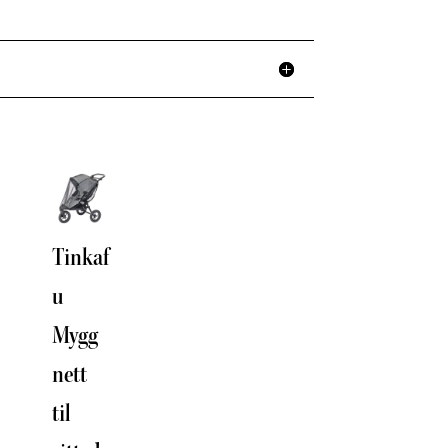
Tinkaf
u
Mygg
nett
til