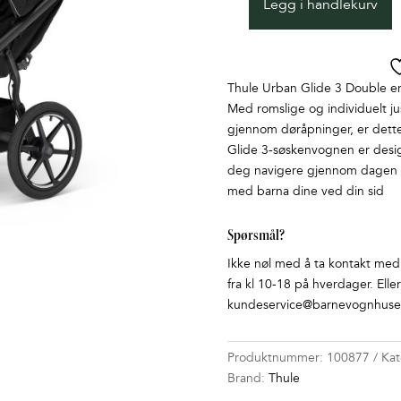
Legg i handlekurv
Thule
Urban
Glide3
Double
Thule Urban Glide 3 Double er 
Black
Med romslige og individuelt jus
antall
gjennom døråpninger, er dette
Glide 3-søskenvognen er design
deg navigere gjennom dagen me
med barna dine ved din sid
Spørsmål?
Ikke nøl med å ta kontakt med o
fra kl 10-18 på hverdager. Elle
kundeservice@barnevognhuset
Produktnummer:
100877
Kat
Brand:
Thule