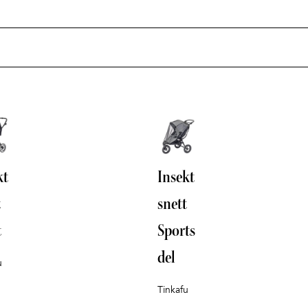
kt
Insekt
t
snett
t
Sports
del
u
Tinkafu