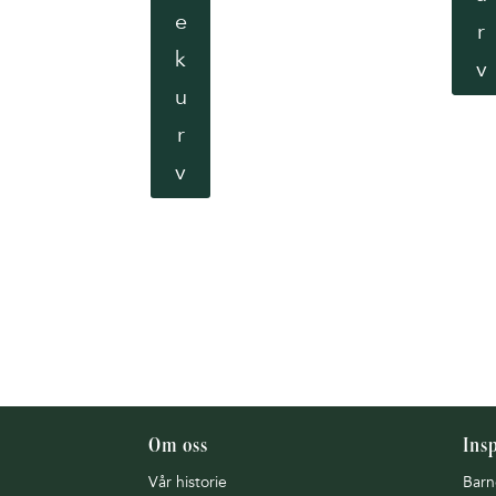
e
r
k
v
u
r
v
Om oss
Ins
Vår historie
Barn