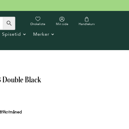
Ønskeliste
Min side
Handlekurv
Spisetid
Merker
3 Double Black
89
kr
/måned