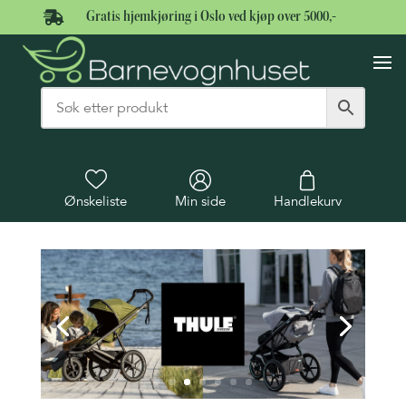

Gratis hjemkjøring i Oslo ved kjøp over 5000,-
Ønskeliste
Min side
Handlekurv