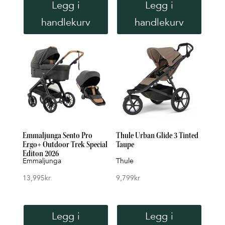
Legg i
Legg i
handlekurv
handlekurv
Emmaljunga Sento Pro
Thule Urban Glide 3 Tinted
Ergo+ Outdoor Trek Special
Taupe
Editon 2026
Emmaljunga
Thule
13,995
kr
9,799
kr
Legg i
Legg i