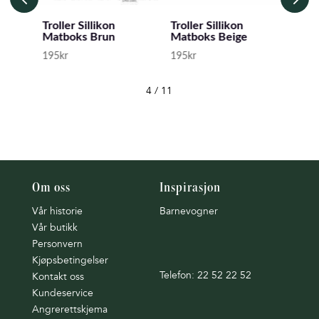
Troller Sillikon
Troller Sillikon
Trol
Matboks Brun
Matboks Beige
m/s
195
kr
195
kr
219
4
/
11
Om oss
Inspirasjon
Vår historie
Barnevogner
Vår butikk
Personvern
Kjøpsbetingelser
Telefon: 22 52 22 52
Kontakt oss
Kundeservice
Angrerettskjema