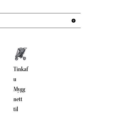
Tinkaf
Klistr
u
e
Mygg
reflek
nett
s til
til
Barne