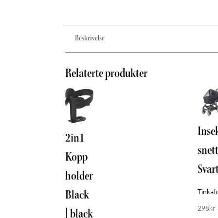
Beskrivelse
Relaterte produkter
Inse
2in1
snet
Kopp
Svar
holder
Tinkaf
Black
298
kr
| black