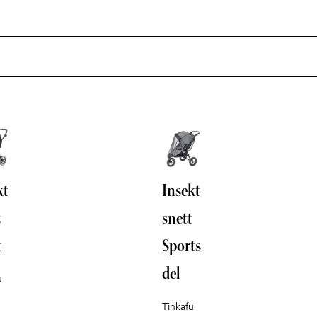
kt
Insekt
t
snett
t
Sports
del
u
Tinkafu