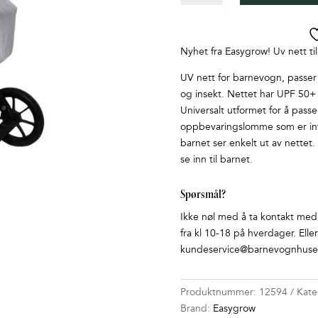
single
grey
antall
Nyhet fra Easygrow! Uv nett t
UV nett for barnevogn, passer
og insekt. Nettet har UPF 50+
Universalt utformet for å passe
oppbevaringslomme som er int
barnet ser enkelt ut av nettet
se inn til barnet.
Spørsmål?
Ikke nøl med å ta kontakt med o
fra kl 10-18 på hverdager. Elle
kundeservice@barnevognhuset
Produktnummer:
12594
Kate
Brand:
Easygrow