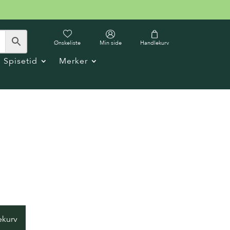
Ønskeliste
Min side
Handlekurv
Spisetid
Merker
ekurv