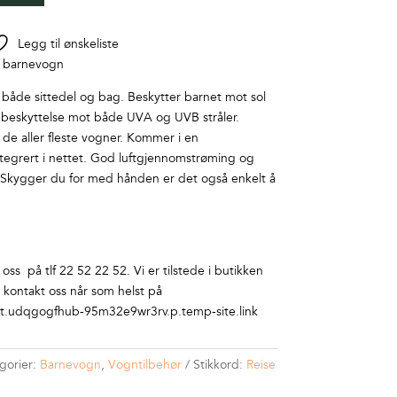
Legg til ønskeliste
il barnevogn
 både sittedel og bag. Beskytter barnet mot sol
 beskyttelse mot både UVA og UVB stråler.
 de aller fleste vogner. Kommer i en
egrert i nettet. God luftgjennomstrøming og
. Skygger du for med hånden er det også enkelt å
ss på tlf 22 52 22 52. Vi er tilstede i butikken
r kontakt oss når som helst på
.udqgogfhub-95m32e9wr3rv.p.temp-site.link
gorier:
Barnevogn
,
Vogntilbehør
Stikkord:
Reise