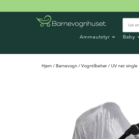
Ammeutstyr
Baby
Hjem
/
Barnevogn
/
Vogntilbehør
/ UV net single