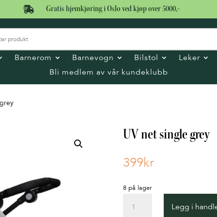

Gratis hjemkjøring i Oslo ved kjøp over 5000,-
Barnerom
Barnevogn
Bilstol
Leker
Bli medlem av vår kundeklubb
 grey
UV net single grey
399
kr
8 på lager
UV
Legg i handl
net