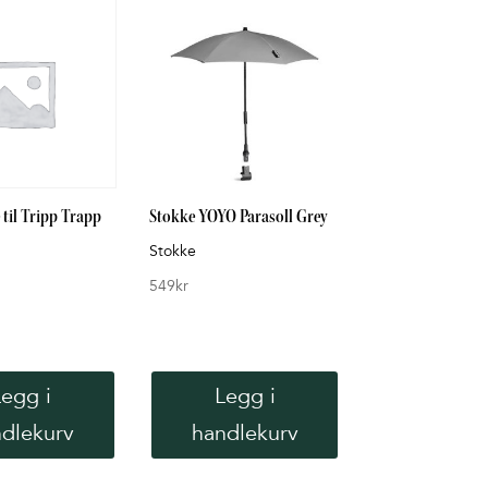
 til Tripp Trapp
Stokke YOYO Parasoll Grey
Stokke
549
kr
Legg i
Legg i
dlekurv
handlekurv