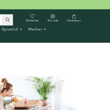
Ønskeliste
Min side
Handlekurv
Spisetid
Merker