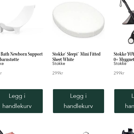
Lav
til
høy
i Bath Newborn Support
Stokke® Sleepi™ Mini Fitted
Stokke YO
barnstøtte
Sheet White
0+ Myggnet
ke
Stokke
Stokke
r
299
kr
299
kr
Legg i
Legg i
handlekurv
handlekurv
han