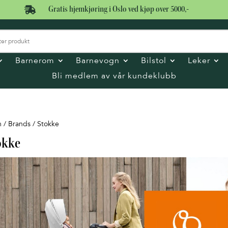

Gratis hjemkjøring i Oslo ved kjøp over 5000,-
Barnerom
Barnevogn
Bilstol
Leker
Bli medlem av vår kundeklubb
m
/ Brands / Stokke
okke