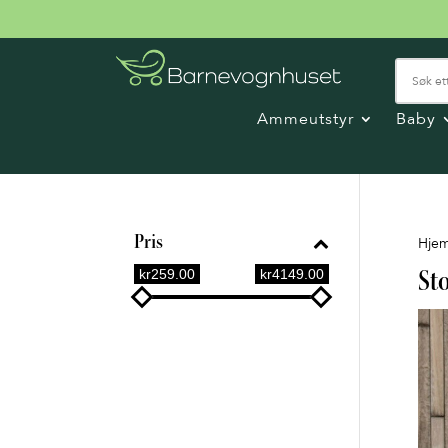
Ammeutstyr
Baby
Pris
Hje
kr259.00
kr4149.00
St