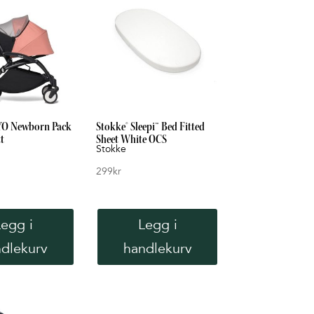
YO Newborn Pack
Stokke® Sleepi™ Bed Fitted
t
Sheet White OCS
Stokke
299
kr
Legg i
Legg i
dlekurv
handlekurv