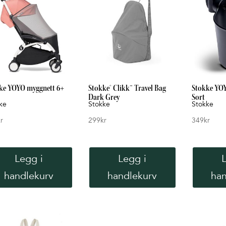
ke YOYO myggnett 6+
Stokke® Clikk™ Travel Bag
Stokke YO
Dark Grey
Sort
ke
Stokke
Stokke
r
299
kr
349
kr
Legg i
Legg i
handlekurv
handlekurv
han