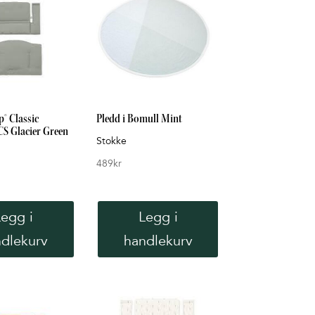
® Classic
Pledd i Bomull Mint
S Glacier Green
Stokke
489
kr
Legg i
Legg i
dlekurv
handlekurv