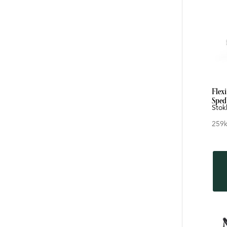
Flex
Sped
Stok
259
k