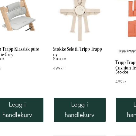
p Trapp Klassisk pute
Stokke Sele til Tripp Trapp
ic Grey
ny
ke
Stokke
Tripp Trapp
Cushion Te
r
499
kr
Stokke
499
kr
Legg i
Legg i
handlekurv
handlekurv
han