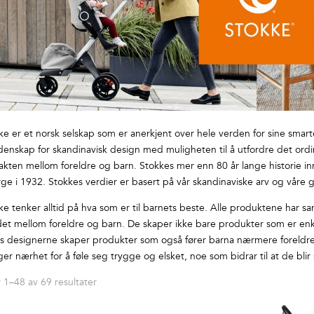
ke er et norsk selskap som er anerkjent over hele verden for sine smarte
idenskap for skandinavisk design med muligheten til å utfordre det or
akten mellom foreldre og barn. Stokkes mer enn 80 år lange historie 
rge i 1932. Stokkes verdier er basert på vår skandinaviske arv og våre
ke tenker alltid på hva som er til barnets beste. Alle produktene har s
et mellom foreldre og barn. De skaper ikke bare produkter som er enkl
s designerne skaper produkter som også fører barna nærmere foreldre
ger nærhet for å føle seg trygge og elsket, noe som bidrar til at de blir
Sortert
r 1–48 av 69 resultater
etter
pris: