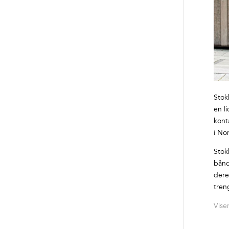
Stok
en l
kont
i No
Stok
bånd
dere
tren
Vise