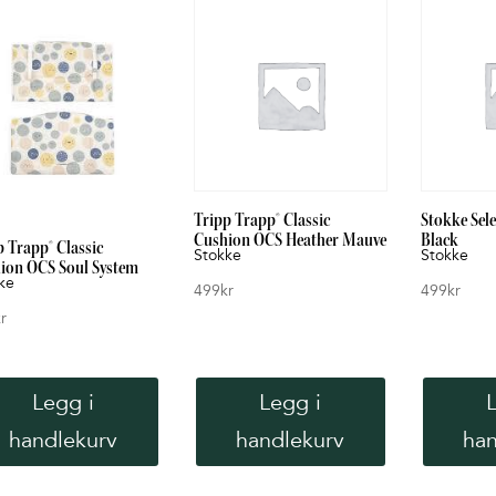
Tripp Trapp® Classic
Stokke Sele
Cushion OCS Heather Mauve
Black
p Trapp® Classic
Stokke
Stokke
ion OCS Soul System
ke
499
kr
499
kr
r
Legg i
Legg i
handlekurv
handlekurv
han