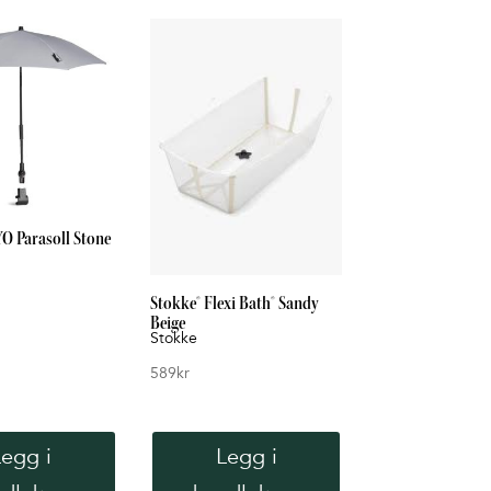
O Parasoll Stone
Stokke® Flexi Bath® Sandy
Beige
Stokke
589
kr
Legg i
Legg i