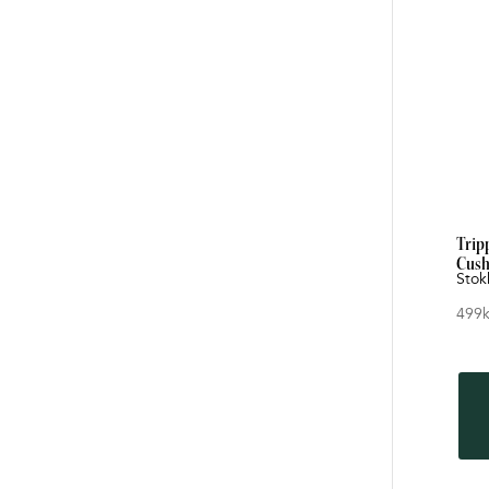
Trip
Cush
Stok
499
k