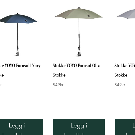
ke YOYO Parasoll Navy
Stokke YOYO Parasol Olive
Stokke YOY
ke
Stokke
Stokke
r
549
kr
549
kr
Legg i
Legg i