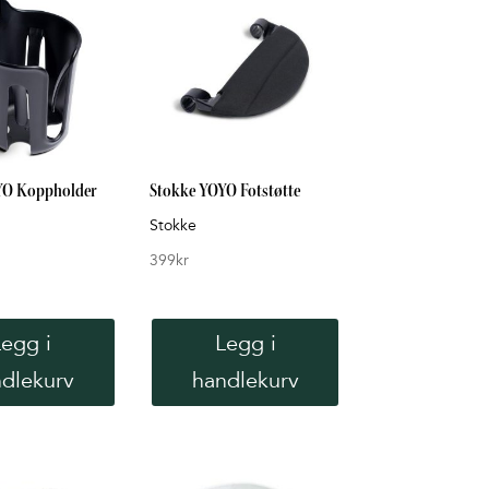
YO Koppholder
Stokke YOYO Fotstøtte
Stokke
399
kr
Legg i
Legg i
dlekurv
handlekurv