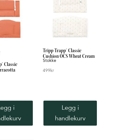
Tripp Trapp® Classic
Cushion OCS Wheat Cream
Stokke
® Classic
rracotta
499
kr
Legg i
Legg i
dlekurv
handlekurv