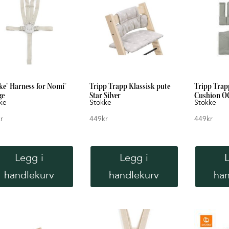
ke® Harness for Nomi®
Tripp Trapp Klassisk pute
Tripp Trapp
ge
Star Silver
Cushion OC
ke
Stokke
Stokke
r
449
kr
449
kr
Legg i
Legg i
handlekurv
handlekurv
han