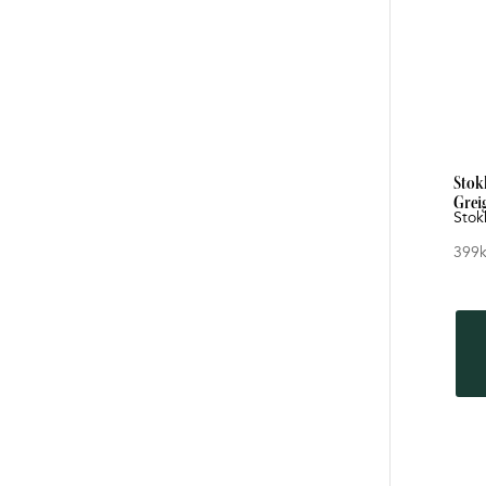
Stok
Grei
Stok
399
k