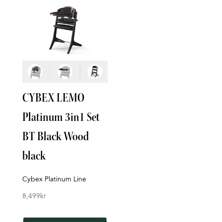
CYBEX LEMO
Platinum 3in1 Set
Tri
BT Black Wood
War
black
Stok
Cybex Platinum Line
2,69
8,499
kr