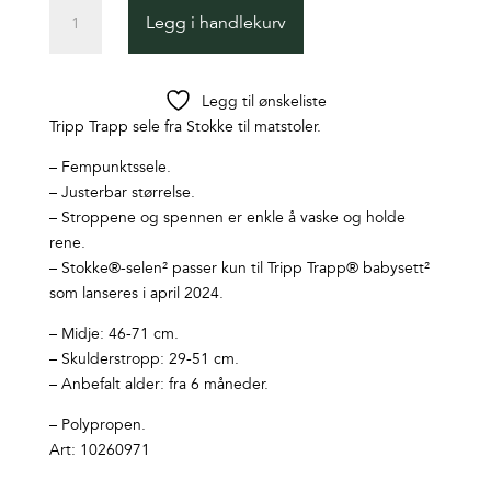
Stokke
Legg i handlekurv
Sele
til
Tripp
Legg til ønskeliste
Trapp
Tripp Trapp sele fra Stokke til matstoler.
Black
antall
– Fempunktssele.
– Justerbar størrelse.
– Stroppene og spennen er enkle å vaske og holde
rene.
– Stokke®-selen² passer kun til Tripp Trapp® babysett²
som lanseres i april 2024.
– Midje: 46-71 cm.
– Skulderstropp: 29-51 cm.
– Anbefalt alder: fra 6 måneder.
– Polypropen.
Art: 10260971