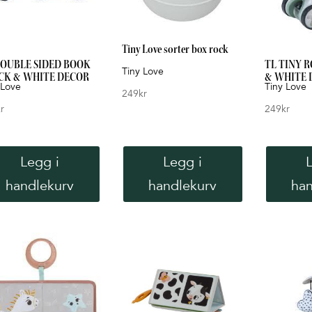
Tiny Love sorter box rock
DOUBLE SIDED BOOK
TL TINY 
Tiny Love
CK & WHITE DECOR
& WHITE 
 Love
Tiny Love
249
kr
r
249
kr
Legg i
Legg i
handlekurv
handlekurv
han