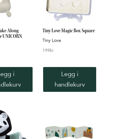
Take Along
Tiny Love Magic Box Square
ke UNICORN
Tiny Love
199
kr
Legg i
Legg i
dlekurv
handlekurv