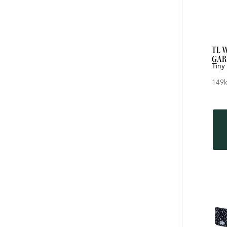
TL 
GAR
Tiny
149
k