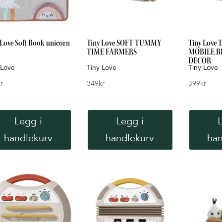
 Love Soft Book unicorn
Tiny Love SOFT TUMMY
Tiny Love
TIME FARMERS
MOBILE B
DECOR
 Love
Tiny Love
Tiny Love
r
349
kr
399
kr
Legg i
Legg i
handlekurv
handlekurv
han