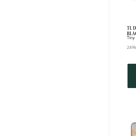
TL 
BLA
Tiny
249
k