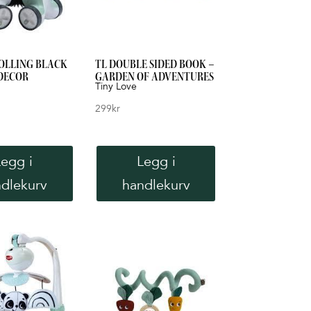
ROLLING BLACK
TL DOUBLE SIDED BOOK –
DECOR
GARDEN OF ADVENTURES
Tiny Love
299
kr
Legg i
Legg i
dlekurv
handlekurv