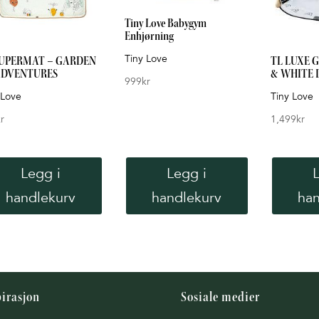
Tiny Love Babygym
Enhjørning
Tiny Love
SUPERMAT – GARDEN
TL LUXE 
ADVENTURES
& WHITE 
999
kr
 Love
Tiny Love
r
1,499
kr
Legg i
Legg i
handlekurv
handlekurv
han
pirasjon
Sosiale medier