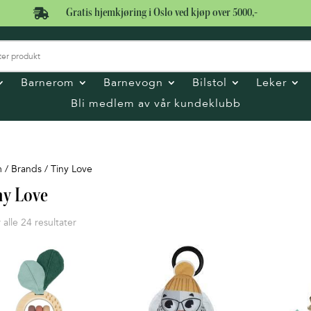

Gratis hjemkjøring i Oslo ved kjøp over 5000,-
Barnerom
Barnevogn
Bilstol
Leker
Bli medlem av vår kundeklubb
m
/ Brands / Tiny Love
ny Love
Sortert
 alle 24 resultater
etter
pris:
Lav
til
høy