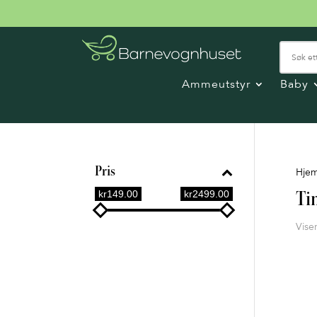
Ammeutstyr
Baby
Pris
Hje
kr149.00
kr2499.00
Ti
Viser