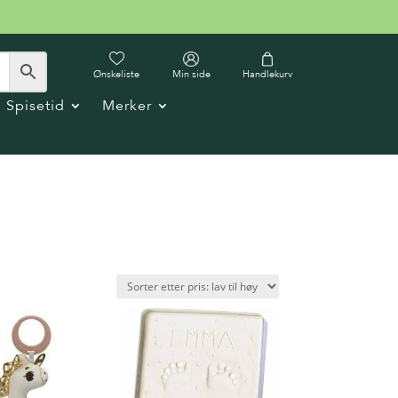
Ønskeliste
Min side
Handlekurv
Spisetid
Merker