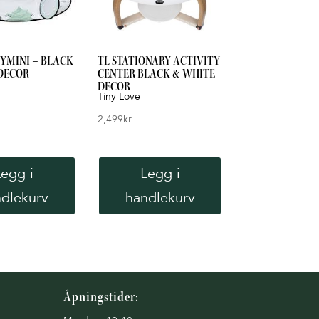
GYMINI – BLACK
TL STATIONARY ACTIVITY
DECOR
CENTER BLACK & WHITE
DECOR
Tiny Love
2,499
kr
Legg i
Legg i
dlekurv
handlekurv
Åpningstider: