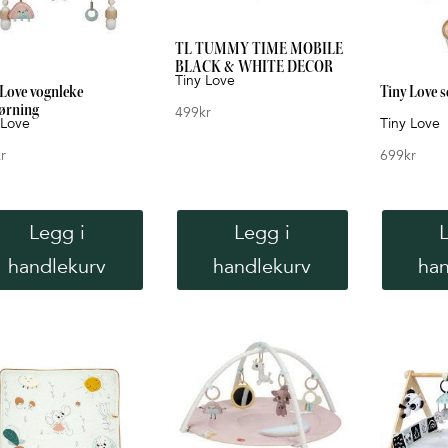
TL TUMMY TIME MOBILE
BLACK & WHITE DECOR
Tiny Love
 Love vognleke
Tiny Love 
ørning
499
kr
 Love
Tiny Love
r
699
kr
Legg i
Legg i
handlekurv
handlekurv
han