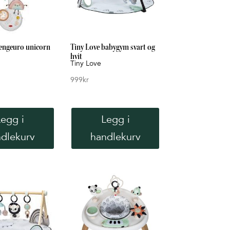
sengeuro unicorn
Tiny Love babygym svart og
hvit
Tiny Love
999
kr
Legg i
Legg i
dlekurv
handlekurv