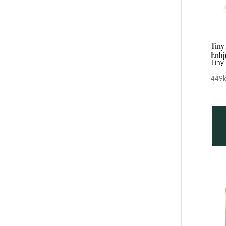
Tiny
Enhj
Tiny
449
k