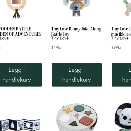
WOODEN RATTLE –
Tiny Love Bunny Take Along
Tiny Love 
DEN OF ADVENTURES
Rattle Toy
musikk le
 Love
Tiny Love
Tiny Love
r
149
kr
199
kr
Legg i
Legg i
handlekurv
handlekurv
han