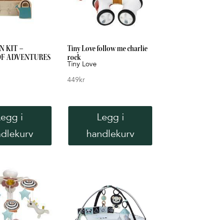
N KIT –
Tiny Love follow me charlie
OF ADVENTURES
rock
Tiny Love
449
kr
Legg i
Legg i
dlekurv
handlekurv