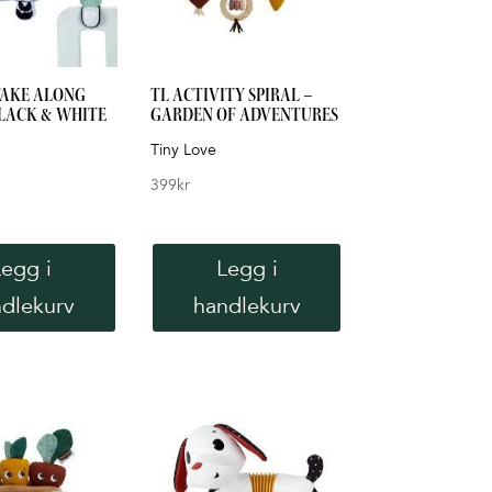
 TAKE ALONG
TL ACTIVITY SPIRAL –
LACK & WHITE
GARDEN OF ADVENTURES
Tiny Love
399
kr
Legg i
Legg i
dlekurv
handlekurv