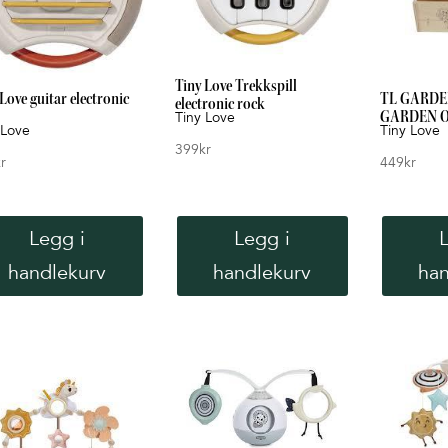
Tiny Love Trekkspill
Love guitar electronic
TL GARDE
electronic rock
Tiny Love
GARDEN 
 Love
Tiny Love
399
kr
r
449
kr
Legg i
Legg i
handlekurv
handlekurv
han