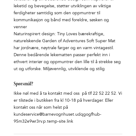
leketid og bevegelse, støtter utviklingen av viktige
ferdigheter samtidig som den oppmuntrer til
kommunikasjon og bånd med foreldre, søsken og
venner
Naturinspirert design: Tiny Loves bærekraftige,
naturelskende Garden of Adventures Soft Super Mat
har jordnære, nøytrale farger og en varm vintagestil.
Denne bedårende lekematten passer perfekt inn i
ethvert interiør og oppmuntrer den lille til å strekke seg
ut og utforske. Miljøvennlig, utviklende og stilig
Spørsmål?
Ikke nøl med å ta kontakt med oss på tlf 22 52 22 52. Vi
er tilstede i butikken fra kl 10-18 på hverdager. Eller
kontakt oss når som helst på
kundeservice@barnevognhuset.udqgogfhub-
95m32e9wr3rv.p.temp-site.link