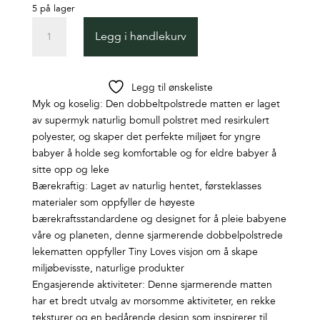
5 på lager
TL
Legg i handlekurv
SUPERMAT
-
GARDEN
Legg til ønskeliste
OF
Myk og koselig: Den dobbeltpolstrede matten er laget
ADVENTURES
av supermyk naturlig bomull polstret med resirkulert
antall
polyester, og skaper det perfekte miljøet for yngre
babyer å holde seg komfortable og for eldre babyer å
sitte opp og leke
Bærekraftig: Laget av naturlig hentet, førsteklasses
materialer som oppfyller de høyeste
bærekraftsstandardene og designet for å pleie babyene
våre og planeten, denne sjarmerende dobbelpolstrede
lekematten oppfyller Tiny Loves visjon om å skape
miljøbevisste, naturlige produkter
Engasjerende aktiviteter: Denne sjarmerende matten
har et bredt utvalg av morsomme aktiviteter, en rekke
teksturer og en bedårende design som inspirerer til