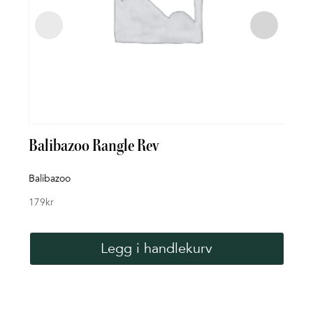
Balibazoo Rangle Rev
Bad
Balibazoo
Rett 
179
kr
119
k
Legg i handlekurv