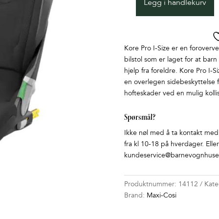
Legg i handlekurv
MC
KOREPRO
AUTHENTIC
BLACK
Kore Pro I-Size er en foroverve
antall
bilstol som er laget for at barn
hjelp fra foreldre. Kore Pro I-S
en overlegen sidebeskyttelse f
hofteskader ved en mulig kollis
Spørsmål?
Ikke nøl med å ta kontakt med o
fra kl 10-18 på hverdager. Elle
kundeservice@barnevognhuset
Produktnummer:
14112
Kate
Brand:
Maxi-Cosi