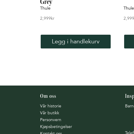
Grey
Thule
Thule
2,999
kr
2,99
Legg i handlekurv
Om oss
Ins
Vår historie
Barn
Vår butikk
Personvern
Kjøpsbetingelser
Tele
Kontakt oss