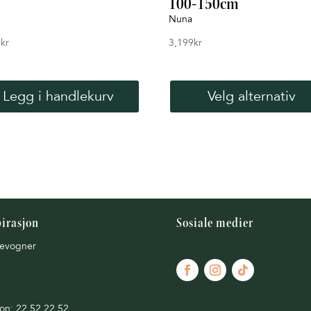
100-150cm
Nuna
9
kr
3,199
kr
Legg i handlekurv
Velg alternativ
pirasjon
Sosiale medier
evogner
fon: 22 52 22 52