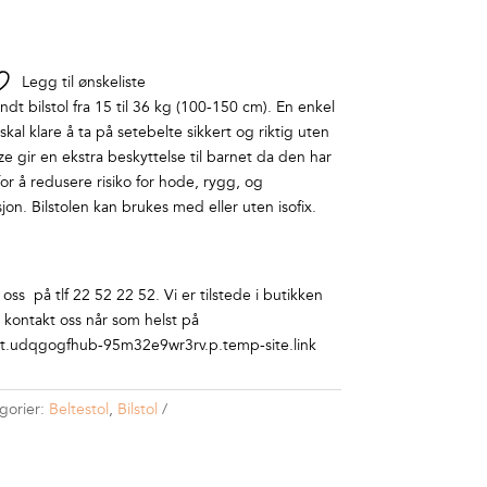
Legg til ønskeliste
ndt bilstol fra 15 til 36 kg (100-150 cm). En enkel
 skal klare å ta på setebelte sikkert og riktig uten
ize gir en ekstra beskyttelse til barnet da den har
or å redusere risiko for hode, rygg, og
jon. Bilstolen kan brukes med eller uten isofix.
ss på tlf 22 52 22 52. Vi er tilstede i butikken
r kontakt oss når som helst på
.udqgogfhub-95m32e9wr3rv.p.temp-site.link
gorier:
Beltestol
,
Bilstol