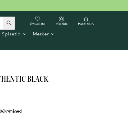
Ønskeliste
Min side
Handlekurv
Spisetid
Merker
THENTIC BLACK
06
kr
/måned