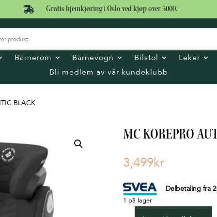

Gratis hjemkjøring i Oslo ved kjøp over 5000,-
Barnerom
Barnevogn
Bilstol
Leker
Bli medlem av vår kundeklubb
TIC BLACK
MC KOREPRO AU
3,499
kr
Delbetaling fra
2
1 på lager