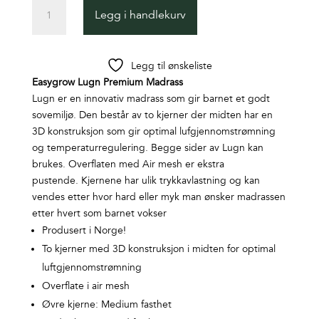
LUGN
Legg i handlekurv
Premium
Mattress
40*90
Legg til ønskeliste
antall
Easygrow Lugn Premium Madrass
Lugn er en innovativ madrass som gir barnet et godt
sovemiljø. Den består av to kjerner der midten har en
3D konstruksjon som gir optimal lufgjennomstrømning
og temperaturregulering. Begge sider av Lugn kan
brukes. Overflaten med Air mesh er ekstra
pustende. Kjernene har ulik trykkavlastning og kan
vendes etter hvor hard eller myk man ønsker madrassen
etter hvert som barnet vokser
Produsert i Norge!
To kjerner med 3D konstruksjon i midten for optimal
luftgjennomstrømning
Overflate i air mesh
Øvre kjerne: Medium fasthet