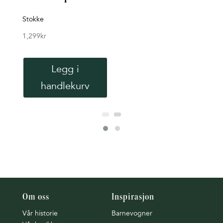
mad
Stokke
Easy
1,299
kr
949
k
Legg i
handlekurv
Om oss
Inspirasjon
Vår historie
Barnevogner