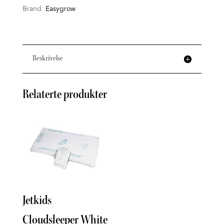
Brand:
Easygrow
Beskrivelse
Relaterte produkter
Am
Jetkids
Sam
Cloudsleeper White