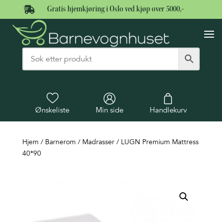

Gratis hjemkjøring i Oslo ved kjøp over 5000,-
Ønskeliste
Min side
Handlekurv
Hjem
/
Barnerom
/
Madrasser
/ LUGN Premium Mattress
40*90