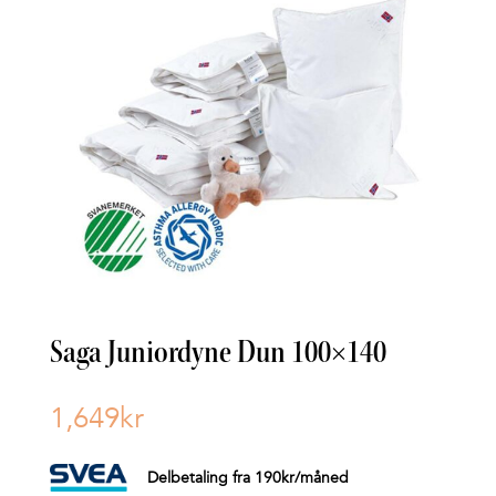
Saga Juniordyne Dun 100×140
1,649
kr
Delbetaling fra
190
kr
/måned