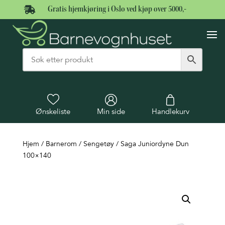

Gratis hjemkjøring i Oslo ved kjøp over 5000,-
Ønskeliste
Min side
Handlekurv
Hjem
/
Barnerom
/
Sengetøy
/ Saga Juniordyne Dun
100×140