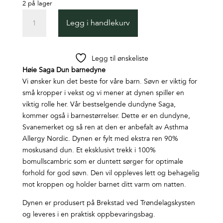
2 på lager
Saga
Legg i handlekurv
Juniordyne
Dun
100x140
Legg til ønskeliste
antall
Høie Saga Dun barnedyne
Vi ønsker kun det beste for våre barn. Søvn er viktig for
små kropper i vekst og vi mener at dynen spiller en
viktig rolle her. Vår bestselgende dundyne Saga,
kommer også i barnestørrelser. Dette er en dundyne,
Svanemerket og så ren at den er anbefalt av Asthma
Allergy Nordic. Dynen er fylt med ekstra ren 90%
moskusand dun. Et eksklusivt trekk i 100%
bomullscambric som er duntett sørger for optimale
forhold for god søvn. Den vil oppleves lett og behagelig
mot kroppen og holder barnet ditt varm om natten.
Dynen er produsert på Brekstad ved Trøndelagskysten
og leveres i en praktisk oppbevaringsbag.