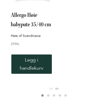
Allergo Høie
Sen
babypute 35/40 cm
Hom
399
k
Høie of Scandinavia
299
kr
Legg i
handlekurv