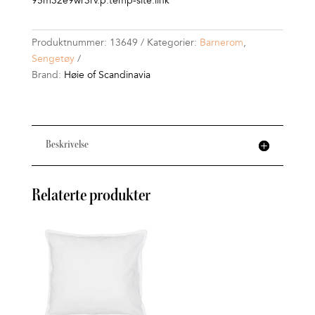
95m32e9wr3rv.p.temp-site.link
Produktnummer:
13649
Kategorier:
Barnerom
,
Sengetøy
Brand:
Høie of Scandinavia
Beskrivelse
Relaterte produkter