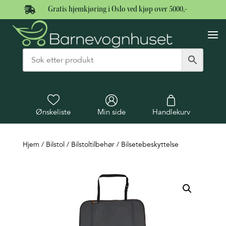

Gratis hjemkjøring i Oslo ved kjøp over 5000,-
Ønskeliste
Min side
Handlekurv
Hjem
/
Bilstol
/
Bilstoltilbehør
/ Bilsetebeskyttelse