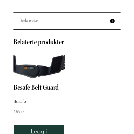
Beskrivelse
Relaterte produkter
Besafe Belt Guard
Besafe
159
kr
Thu
Sea
Legg i