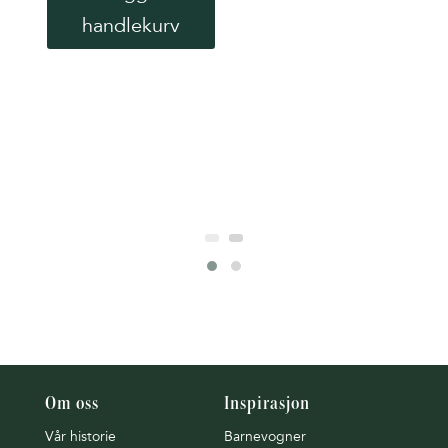
Cos
handlekurv
Thule
599
k
Om oss
Inspirasjon
Vår historie
Barnevogner