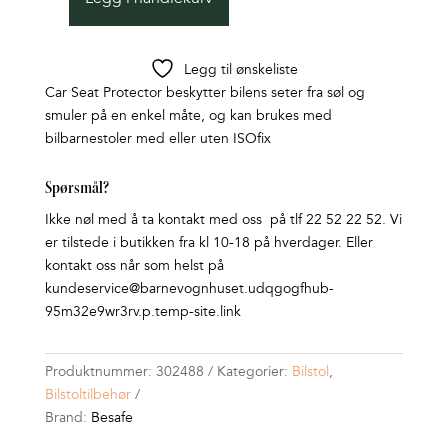
Bilsetebeskyttelse
antall
Legg til ønskeliste
Car Seat Protector beskytter bilens seter fra søl og
smuler på en enkel måte, og kan brukes med
bilbarnestoler med eller uten ISOfix
Spørsmål?
Ikke nøl med å ta kontakt med oss på tlf 22 52 22 52. Vi
er tilstede i butikken fra kl 10-18 på hverdager. Eller
kontakt oss når som helst på
kundeservice@barnevognhuset.udqgogfhub-
95m32e9wr3rv.p.temp-site.link
Produktnummer:
302488
Kategorier:
Bilstol
,
Bilstoltilbehør
Brand:
Besafe