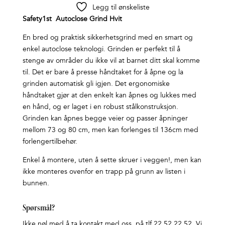
Legg til ønskeliste
Safety1st Autoclose Grind Hvit
En bred og praktisk sikkerhetsgrind med en smart og
enkel autoclose teknologi. Grinden er perfekt til å
stenge av områder du ikke vil at barnet ditt skal komme
til. Det er bare å presse håndtaket for å åpne og la
grinden automatisk gli igjen. Det ergonomiske
håndtaket gjør at den enkelt kan åpnes og lukkes med
en hånd, og er laget i en robust stålkonstruksjon.
Grinden kan åpnes begge veier og passer åpninger
mellom 73 og 80 cm, men kan forlenges til 136cm med
forlengertilbehør.
Enkel å montere, uten å sette skruer i veggen!, men kan
ikke monteres ovenfor en trapp på grunn av listen i
bunnen.
Spørsmål?
Ikke nøl med å ta kontakt med oss på tlf 22 52 22 52. Vi