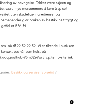
inering av bevegelse. Takket være skjeen og
 vil det være mye morsommere å lære å spise!
 kvalitet uten skadelige ingredienser og
 barnehender gjør bruken av bestikk helt trygt og
 gaffel er BPA-fri.
ss på tlf 22 52 22 52. Vi er tilstede i butikken
r kontakt oss når som helst på
.udqgogfhub-95m32e9wr3rv.p.temp-site.link
gorier:
Bestikk og servise
,
Spisetid