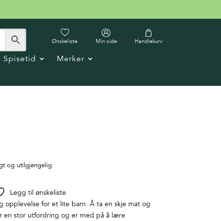
Ønskeliste
Min side
Handlekurv
Spisetid
Merker
gt og utilgjengelig.
Legg til ønskeliste
ig opplevelse for et lite barn. Å ta en skje mat og
r en stor utfordring og er med på å lære