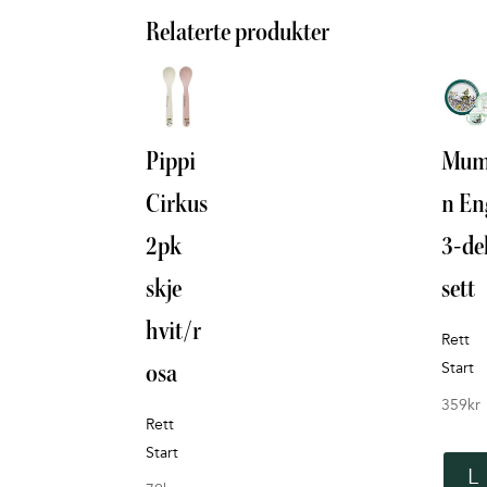
Relaterte produkter
Pippi
Mum
Cirkus
n En
2pk
3-de
skje
sett
hvit/r
Rett
Start
osa
359
kr
Rett
Start
L