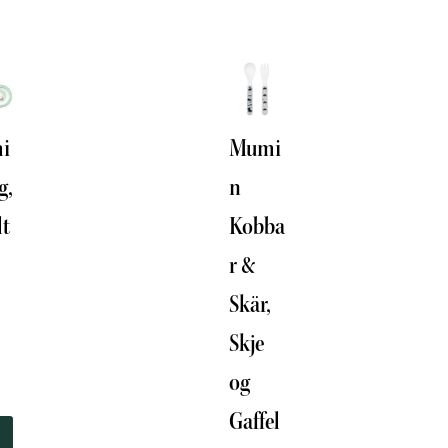
i
Mumi
g,
n
lt
Kobba
r &
Skär,
Skje
og
Gaffel