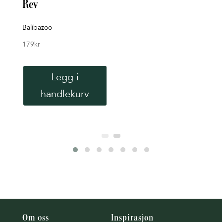
Rev
Rett 
119
k
Balibazoo
179
kr
Legg i
handlekurv
Om oss
Inspirasjon