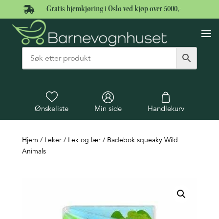

Gratis hjemkjøring i Oslo ved kjøp over 5000,-
Ønskeliste
Min side
Handlekurv
Hjem
/
Leker
/
Lek og lær
/ Badebok squeaky Wild
Animals