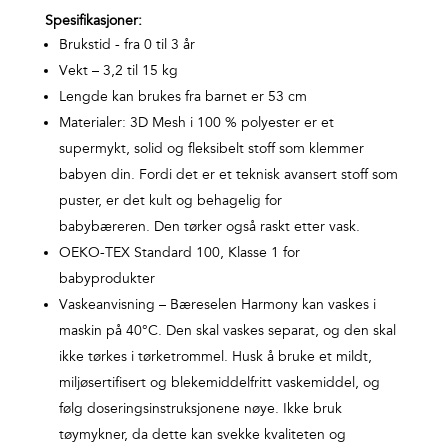
Spesifikasjoner:
Brukstid - fra 0 til 3 år
Vekt – 3,2 til 15 kg
Lengde kan brukes fra barnet er 53 cm
Materialer: 3D Mesh i 100 % polyester er et
supermykt, solid og fleksibelt stoff som klemmer
babyen din. Fordi det er et teknisk avansert stoff som
puster, er det kult og behagelig for
babybæreren. Den tørker også raskt etter vask.
OEKO-TEX Standard 100, Klasse 1 for
babyprodukter
Vaskeanvisning – Bæreselen Harmony kan vaskes i
maskin på 40°C. Den skal vaskes separat, og den skal
ikke tørkes i tørketrommel. Husk å bruke et mildt,
miljøsertifisert og blekemiddelfritt vaskemiddel, og
følg doseringsinstruksjonene nøye. Ikke bruk
tøymykner, da dette kan svekke kvaliteten og