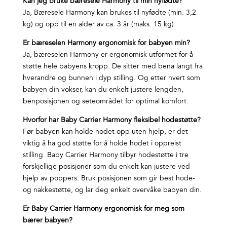
Kan jeg bruke bæresele Harmony til min nyfødte?
Ja, Bæresele Harmony kan brukes til nyfødte (min. 3,2
kg) og opp til en alder av ca. 3 år (maks. 15 kg).
Er bæreselen Harmony ergonomisk for babyen min?
Ja, bæreselen Harmony er ergonomisk utformet for å
støtte hele babyens kropp. De sitter med bena langt fra
hverandre og bunnen i dyp stilling. Og etter hvert som
babyen din vokser, kan du enkelt justere lengden,
benposisjonen og seteområdet for optimal komfort.
Hvorfor har Baby Carrier Harmony fleksibel hodestøtte?
Før babyen kan holde hodet opp uten hjelp, er det
viktig å ha god støtte for å holde hodet i oppreist
stilling. Baby Carrier Harmony tilbyr hodestøtte i tre
forskjellige posisjoner som du enkelt kan justere ved
hjelp av poppers. Bruk posisjonen som gir best hode-
og nakkestøtte, og lar deg enkelt overvåke babyen din.
Er Baby Carrier Harmony ergonomisk for meg som
bærer babyen?