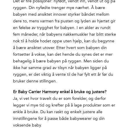
Det er fire posisjoner: nyfødt, vendt inn, vendt ut og på
ryggen. Din nyfødte trenger mye nærhet. Å bære
babyen med ansiktet innover styrker båndet mellom
dere to, mens varmen fra pusten og lyden av hjertet gir
en følelse av trygghet for babyen. I en alder av rundt
fem måneder, når babyens nakkemuskler har blitt sterke
nok til å holde hodet oppe uten hjelp, kan du begynne
å bære ansiktet utover. Etter hvert som babyen din
fortsetter å vokse, kan det hende du synes det er mer
behagelig å bære babyen på ryggen. Men siden du
ikke har samme grad av tilsyn når babyen ligger på
ryggen, er det viktig å vente til de har fylt ett år før du
bruker denne stillingen.
Er Baby Carrier Harmony enkel å bruke og justere?
Ja, vi vet hvor travelt du er som forelder, og derfor
legger vi mye tid og krefter på å lage produkter som er
enkle å bruke. Du kan raskt og enkelt justere alle
innstillingene for å passe både babywearer og din
voksende baby.