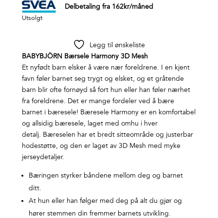
Delbetaling fra
162
kr
/måned
Utsolgt
Legg til ønskeliste
BABYBJÖRN Bærsele Harmony 3D Mesh
Et nyfødt barn elsker å være nær foreldrene. I en kjent
favn føler barnet seg trygt og elsket, og et gråtende
barn blir ofte fornøyd så fort hun eller han føler nærhet
fra foreldrene. Det er mange fordeler ved å bære
barnet i bæresele! Bæresele Harmony er en komfortabel
og allsidig bæresele, laget med omhu i hver
detalj. Bæreselen har et bredt sitteområde og justerbar
hodestøtte, og den er laget av 3D Mesh med myke
jerseydetaljer.
Bæringen styrker båndene mellom deg og barnet
ditt.
At hun eller han følger med deg på alt du gjør og
hører stemmen din fremmer barnets utvikling.