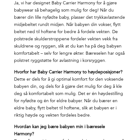
Ja, vi har designet Baby Carrier Harmony for å gjøre
babywear så behagelig som mulig for deg! Når du
bærer din lille nyfødte baby, plasser det trykkavlastende
midjebeltet rundt midjen. Når babyen din vokser, flytt
beltet ned til hoftene for bedre å fordele vekten. De
polstrede skulderstroppene fordeler vekten vekk fra
skuldrene og ryggen, slik at du kan ha på deg babyen
komfortabelt – selv for lengre økter. Bæreselen har også
polstret ryggstøtte for avlastning i korsryggen.
Hvorfor har Baby Carrier Harmony to høydeposisjoner?
Dette er dels for å gi optimal komfort for den voksende
babyen din, og dels for å gjøre det mulig for deg å kle
deg så komfortabelt som mulig. Det er én høydestilling
for nyfødte og én for eldre babyer. Når du bærer en
eldre baby, flytt beltet til hoftene, slik at babyen er i
riktig høyde og vekten fordeles bedre.
Hvordan kan jeg bære babyen min i bæresele
Harmony?