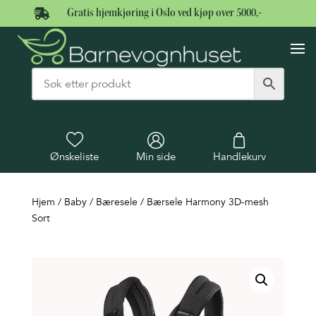

Gratis hjemkjøring i Oslo ved kjøp over 5000,-
Ønskeliste
Min side
Handlekurv
Hjem
/
Baby
/
Bæresele
/ Bærsele Harmony 3D-mesh
Sort