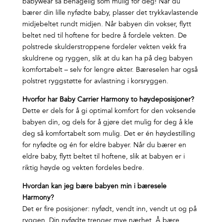
babywear så behagelig som mulig for deg! Når du
bærer din lille nyfødte baby, plasser det trykkavlastende
midjebeltet rundt midjen. Når babyen din vokser, flytt
beltet ned til hoftene for bedre å fordele vekten. De
polstrede skulderstroppene fordeler vekten vekk fra
skuldrene og ryggen, slik at du kan ha på deg babyen
komfortabelt – selv for lengre økter. Bæreselen har også
polstret ryggstøtte for avlastning i korsryggen.
Hvorfor har Baby Carrier Harmony to høydeposisjoner?
Dette er dels for å gi optimal komfort for den voksende
babyen din, og dels for å gjøre det mulig for deg å kle
deg så komfortabelt som mulig. Det er én høydestilling
for nyfødte og én for eldre babyer. Når du bærer en
eldre baby, flytt beltet til hoftene, slik at babyen er i
riktig høyde og vekten fordeles bedre.
Hvordan kan jeg bære babyen min i bæresele
Harmony?
Det er fire posisjoner: nyfødt, vendt inn, vendt ut og på
ryggen. Din nyfødte trenger mye nærhet. Å bære