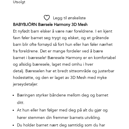
Utsolgt
Legg til ønskeliste
BABYBJÖRN Bærsele Harmony 3D Mesh
Et nyfødt barn elsker å være nær foreldrene. I en kjent
favn føler barnet seg trygt og elsket, og et gråtende
barn blir ofte fornøyd så fort hun eller han føler nærhet
fra foreldrene. Det er mange fordeler ved å bære
barnet i bæresele! Bæresele Harmony er en komfortabel
og allsidig bæresele, laget med omhu i hver
detalj. Bæreselen har et bredt sitteområde og justerbar
hodestøtte, og den er laget av 3D Mesh med myke
jerseydetaljer.
Bæringen styrker båndene mellom deg og barnet
ditt.
At hun eller han følger med deg på alt du gjør og
hører stemmen din fremmer barnets utvikling.
Du holder barnet nært deg samtidig som du har