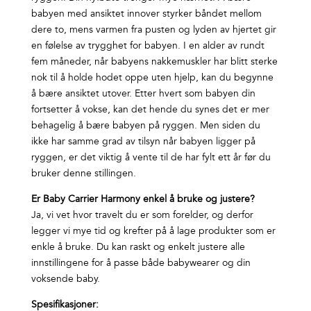
babyen med ansiktet innover styrker båndet mellom
dere to, mens varmen fra pusten og lyden av hjertet gir
en følelse av trygghet for babyen. I en alder av rundt
fem måneder, når babyens nakkemuskler har blitt sterke
nok til å holde hodet oppe uten hjelp, kan du begynne
å bære ansiktet utover. Etter hvert som babyen din
fortsetter å vokse, kan det hende du synes det er mer
behagelig å bære babyen på ryggen. Men siden du
ikke har samme grad av tilsyn når babyen ligger på
ryggen, er det viktig å vente til de har fylt ett år før du
bruker denne stillingen.
Er Baby Carrier Harmony enkel å bruke og justere?
Ja, vi vet hvor travelt du er som forelder, og derfor
legger vi mye tid og krefter på å lage produkter som er
enkle å bruke. Du kan raskt og enkelt justere alle
innstillingene for å passe både babywearer og din
voksende baby.
Spesifikasjoner: