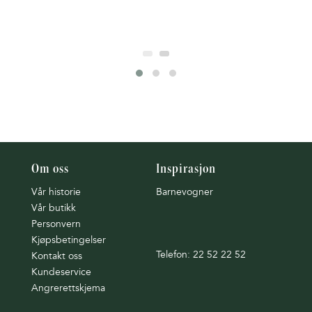
flere
varianter.
Alternativene
kan
velges
på
produktsiden
Om oss
Inspirasjon
Vår historie
Barnevogner
Vår butikk
Personvern
Kjøpsbetingelser
Telefon: 22 52 22 52
Kontakt oss
Kundeservice
Angrerettskjema