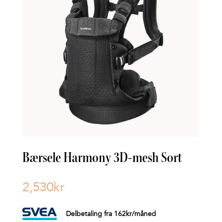
Bærsele Harmony 3D-mesh Sort
2,530
kr
Delbetaling fra
162
kr
/måned