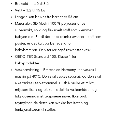
Brukstid - fra 0 til 3 år
Vekt – 3,2 til 15 kg
Lengde kan brukes fra barnet er 53 cm
Materialer: 3D Mesh i 100 % polyester er et
supermykt, solid og fleksibelt stoff som klemmer
babyen din. Fordi det er et teknisk avansert stoff som
puster, er det kult og behagelig for
babybæreren. Den tørker også raskt etter vask.
OEKO-TEX Standard 100, Klasse 1 for
babyprodukter
Vaskeanvisning – Bæreselen Harmony kan vaskes i
maskin på 40°C. Den skal vaskes separat, og den skal
ikke tørkes i tørketrommel. Husk å bruke et mildt,
miljøsertifisert og blekemiddelfritt vaskemiddel, og
følg doseringsinstruksjonene nøye. Ikke bruk
tøymykner, da dette kan svekke kvaliteten og
funksjonaliteten til stoffet.