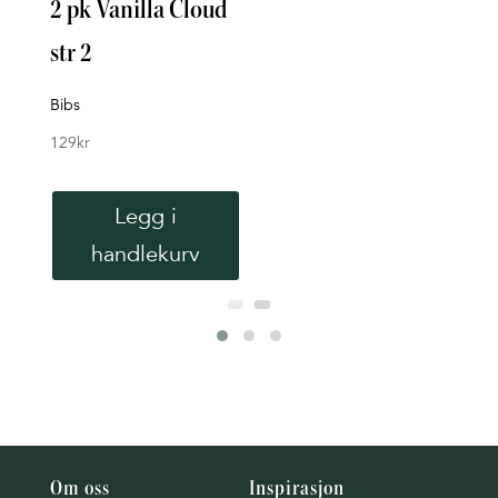
2 pk Vanilla Cloud
Sta
str 2
Pur
Bibs
Aven
129
kr
129
k
Legg i
handlekurv
Om oss
Inspirasjon