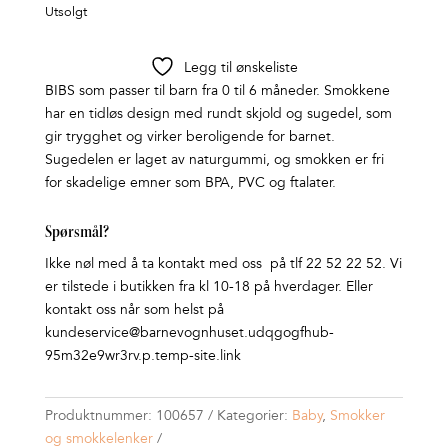
Utsolgt
Legg til ønskeliste
BIBS som passer til barn fra 0 til 6 måneder. Smokkene
har en tidløs design med rundt skjold og sugedel, som
gir trygghet og virker beroligende for barnet.
Sugedelen er laget av naturgummi, og smokken er fri
for skadelige emner som BPA, PVC og ftalater.
Spørsmål?
Ikke nøl med å ta kontakt med oss på tlf 22 52 22 52. Vi
er tilstede i butikken fra kl 10-18 på hverdager. Eller
kontakt oss når som helst på
kundeservice@barnevognhuset.udqgogfhub-
95m32e9wr3rv.p.temp-site.link
Produktnummer:
100657
Kategorier:
Baby
,
Smokker
og smokkelenker