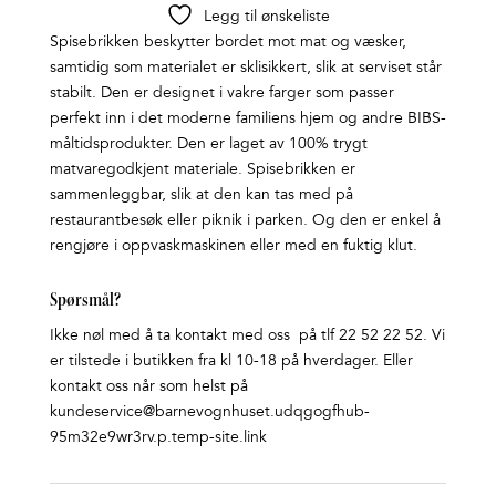
Legg til ønskeliste
Spisebrikken beskytter bordet mot mat og væsker,
samtidig som materialet er sklisikkert, slik at serviset står
stabilt. Den er designet i vakre farger som passer
perfekt inn i det moderne familiens hjem og andre BIBS-
måltidsprodukter. Den er laget av 100% trygt
matvaregodkjent materiale. Spisebrikken er
sammenleggbar, slik at den kan tas med på
restaurantbesøk eller piknik i parken. Og den er enkel å
rengjøre i oppvaskmaskinen eller med en fuktig klut.
Spørsmål?
Ikke nøl med å ta kontakt med oss på tlf 22 52 22 52. Vi
er tilstede i butikken fra kl 10-18 på hverdager. Eller
kontakt oss når som helst på
kundeservice@barnevognhuset.udqgogfhub-
95m32e9wr3rv.p.temp-site.link