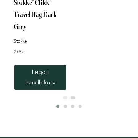
Stokke® Clikk™
Nor
Travel Bag Dark
Foo
Grey
Nord
119
k
Stokke
299
kr
V
Legg i
handlekurv