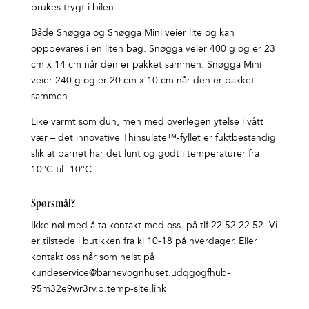
brukes trygt i bilen.
Både Snøgga og Snøgga Mini veier lite og kan
oppbevares i en liten bag. Snøgga veier 400 g og er 23
cm x 14 cm når den er pakket sammen. Snøgga Mini
veier 240 g og er 20 cm x 10 cm når den er pakket
sammen.
Like varmt som dun, men med overlegen ytelse i vått
vær – det innovative Thinsulate™-fyllet er fuktbestandig
slik at barnet har det lunt og godt i temperaturer fra
10°C til -10°C.
Spørsmål?
Ikke nøl med å ta kontakt med oss på tlf 22 52 22 52. Vi
er tilstede i butikken fra kl 10-18 på hverdager. Eller
kontakt oss når som helst på
kundeservice@barnevognhuset.udqgogfhub-
95m32e9wr3rv.p.temp-site.link