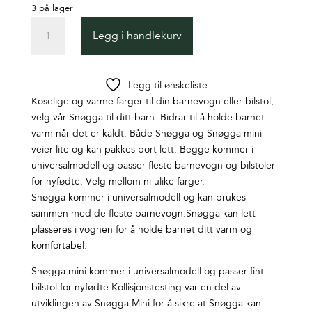
3 på lager
Bilstolpose,
Legg i handlekurv
Cybex,
Snøgga
Mini
Legg til ønskeliste
River
Koselige og varme farger til din barnevogn eller bilstol,
Blue
velg vår Snøgga til ditt barn. Bidrar til å holde barnet
antall
varm når det er kaldt. Både Snøgga og Snøgga mini
veier lite og kan pakkes bort lett. Begge kommer i
universalmodell og passer fleste barnevogn og bilstoler
for nyfødte. Velg mellom ni ulike farger.
Snøgga kommer i universalmodell og kan brukes
sammen med de fleste barnevogn.Snøgga kan lett
plasseres i vognen for å holde barnet ditt varm og
komfortabel.
Snøgga mini kommer i universalmodell og passer fint
bilstol for nyfødte.Kollisjonstesting var en del av
utviklingen av Snøgga Mini for å sikre at Snøgga kan