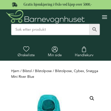

Gratis hjemkjøring i Oslo ved kjøp over 5000,-
Ønskeliste
Min side
Handlekurv
Hjem
/
Bilstol
/
Bilstolpose
/ Bilstolpose, Cybex, Snøgga
Mini River Blue