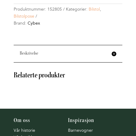
Produktnummer:
152805
Kategorier:
Bilstol
,
Bilstolpose
Brand:
Cybex
Beskrivelse
Relaterte produkter
Om oss
Inspirasjon
Vår historie
Barnevogner