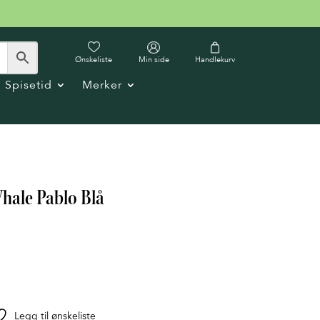
Ønskeliste
Min side
Handlekurv
Spisetid
Merker
Whale Pablo Blå
Legg til ønskeliste