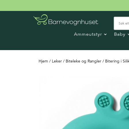
Ammeutstyr
Baby
Hjem
/
Leker
/
Biteleke og Rangler
/ Bitering i Si