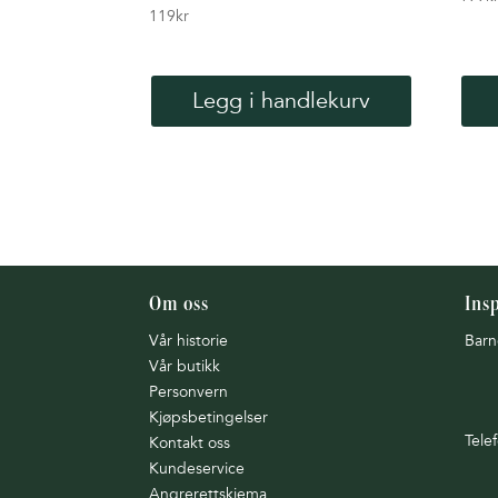
119
kr
Legg i handlekurv
Om oss
Ins
Vår historie
Barn
Vår butikk
Personvern
Kjøpsbetingelser
Tele
Kontakt oss
Kundeservice
Angrerettskjema