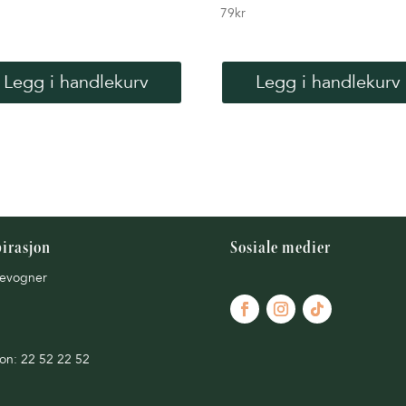
79
kr
Legg i handlekurv
Legg i handlekurv
pirasjon
Sosiale medier
evogner
fon: 22 52 22 52