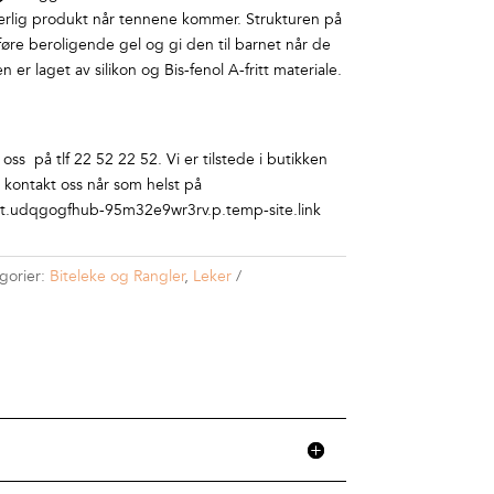
værlig produkt når tennene kommer. Strukturen på
føre beroligende gel og gi den til barnet når de
er laget av silikon og Bis-fenol A-fritt materiale.
ss på tlf 22 52 22 52. Vi er tilstede i butikken
r kontakt oss når som helst på
.udqgogfhub-95m32e9wr3rv.p.temp-site.link
gorier:
Biteleke og Rangler
,
Leker