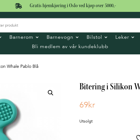

Gratis hjemkjøring i Oslo ved kjøp over 5000,-
Barnerom
Barnevogn
Bilstol
Leker
Bli medlem av vår kundeklubb
likon Whale Pablo Blå
Bitering i Silikon 
69
kr
Utsolgt