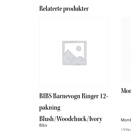
Relaterte produkter
Mom
BIBS Barnevogn Ringer 12-
pakning
Blush/Woodchuck/Ivory
Momb
Bibs
199
k