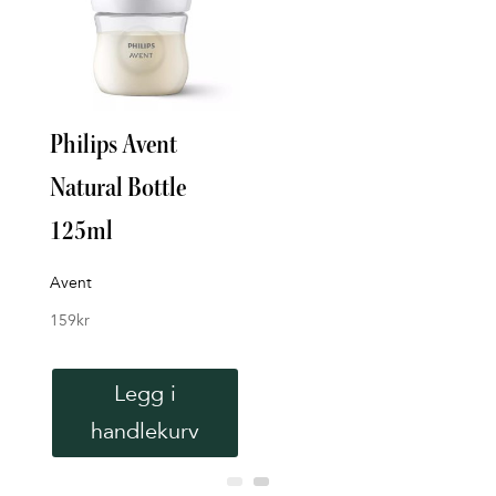
Philips Avent
Nat
Natural Bottle
Fla
125ml
Aven
119
k
Avent
159
kr
Legg i
handlekurv