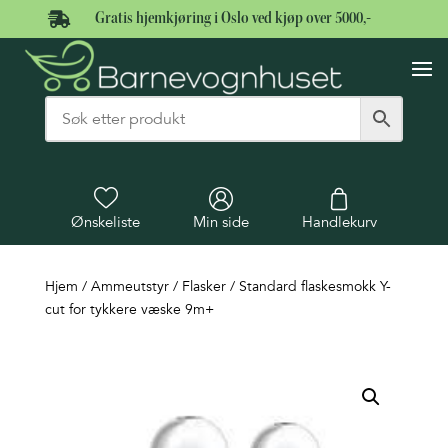

Gratis hjemkjøring i Oslo ved kjøp over 5000,-
Ønskeliste
Min side
Handlekurv
Hjem
/
Ammeutstyr
/
Flasker
/ Standard flaskesmokk Y-
cut for tykkere væske 9m+