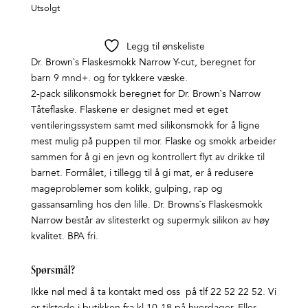
Utsolgt
Legg til ønskeliste
Dr. Brown`s Flaskesmokk Narrow Y-cut, beregnet for
barn 9 mnd+. og for tykkere væske.
2-pack silikonsmokk beregnet for Dr. Brown`s Narrow
Tåteflaske. Flaskene er designet med et eget
ventileringssystem samt med silikonsmokk for å ligne
mest mulig på puppen til mor. Flaske og smokk arbeider
sammen for å gi en jevn og kontrollert flyt av drikke til
barnet. Formålet, i tillegg til å gi mat, er å redusere
mageproblemer som kolikk, gulping, rap og
gassansamling hos den lille. Dr. Browns`s Flaskesmokk
Narrow består av slitesterkt og supermyk silikon av høy
kvalitet. BPA fri.
Spørsmål?
Ikke nøl med å ta kontakt med oss på tlf 22 52 22 52. Vi
er tilstede i butikken fra kl 10-18 på hverdager. Eller