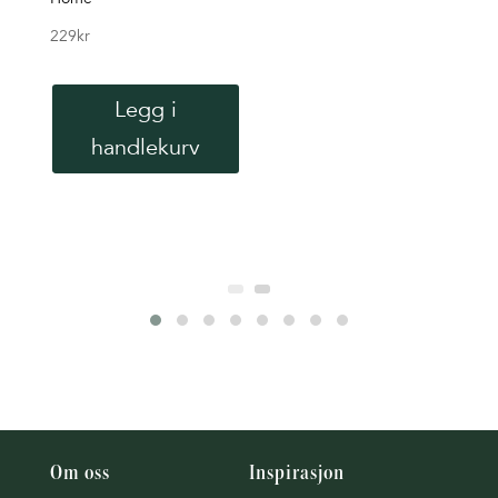
229
kr
Nord
229
k
Legg i
handlekurv
V
Om oss
Inspirasjon