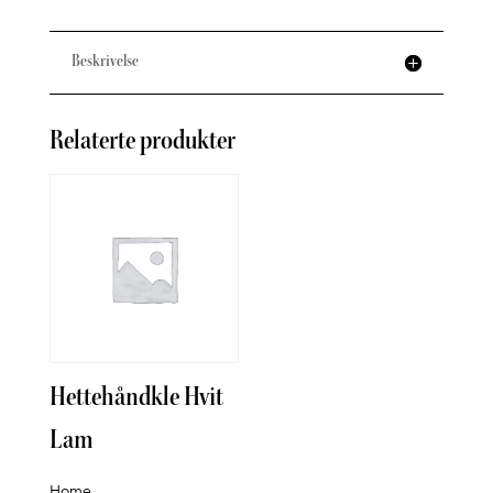
Beskrivelse
Relaterte produkter
Hettehåndkle Hvit
Tin
Lam
sam
Bad
Home