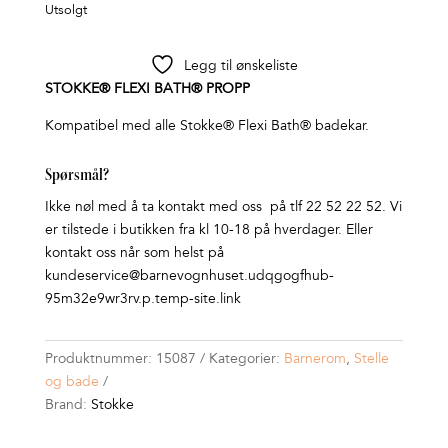
Utsolgt
Legg til ønskeliste
STOKKE® FLEXI BATH® PROPP
Kompatibel med alle Stokke® Flexi Bath® badekar.
Spørsmål?
Ikke nøl med å ta kontakt med oss på tlf 22 52 22 52. Vi
er tilstede i butikken fra kl 10-18 på hverdager. Eller
kontakt oss når som helst på
kundeservice@barnevognhuset.udqgogfhub-
95m32e9wr3rv.p.temp-site.link
Produktnummer:
15087
Kategorier:
Barnerom
,
Stelle
og bade
Brand:
Stokke