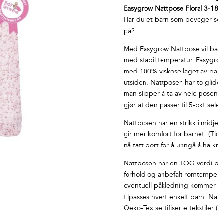
Easygrow Nattpose Floral 3-18
Har du et barn som beveger s
på?
Med Easygrow Nattpose vil bar
med stabil temperatur. Easygr
med 100% viskose laget av ba
utsiden. Nattposen har to glide
man slipper å ta av hele pose
gjør at den passer til 5-pkt sele
Nattposen har en strikk i midj
gir mer komfort for barnet. (T
nå tatt bort for å unngå å ha 
Nattposen har en TOG verdi på
forhold og anbefalt romtempera
eventuell påkledning kommer 
tilpasses hvert enkelt barn. 
Oeko-Tex sertifiserte tekstile