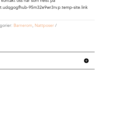
r kontakt oss når som helst på
.udqgogfhub-95m32e9wr3rv.p.temp-site.link
gorier:
Barnerom
,
Nattposer