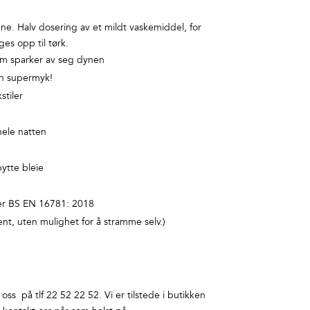
ene. Halv dosering av et mildt vaskemiddel, for
es opp til tørk.
m sparker av seg dynen
en supermyk!
stiler
ele natten
bytte bleie
er BS EN 16781: 2018
nt, uten mulighet for å stramme selv.)
ss på tlf 22 52 22 52. Vi er tilstede i butikken