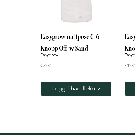
Easygrow nattpose 0-6
Eas
Knopp Off-w Sand
Kno
Easygrow
Easy
699
kr
749
k
Legg i handlekurv