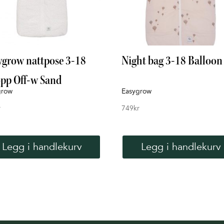
ygrow nattpose 3-18
Night bag 3-18 Balloon
pp Off-w Sand
grow
Easygrow
r
749
kr
Legg i handlekurv
Legg i handlekurv