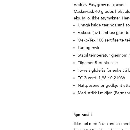
Vask av Easygrow nattposer:
Maskinvask 40 grader, helst al
eks. Milo. Ikke tøymykner. Heng
Unngå kalde tær hos små so
Viskose (av bambus) gjør d
Oeko-Tex 100 sertifiserte tek
Lun og myk
Stabil temperatur gjennom h
Tilpasset 5-punkt sele
To-veis glidelås for enkelt å 
TOG verdi 1,96 / 0,2 K/W.
Nattposene er godkjent ett
Med strikk i midjen (Permane
Spørsmål?
Ikke nøl med å ta kontakt med o