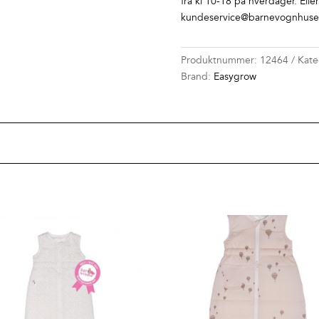
fra kl 10-18 på hverdager. Elle
kundeservice@barnevognhuset
Produktnummer:
12464
Kate
Brand:
Easygrow