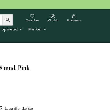
Ønskeliste
Min side
Handlekurv
Spisetid
Merker
18 mnd. Pink
Legg til ønskeliste