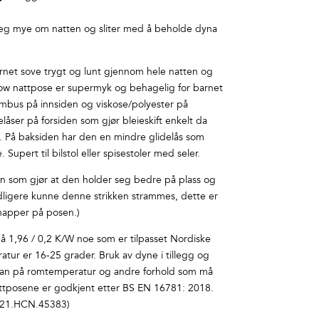
eg mye om natten og sliter med å beholde dyna
net sove trygt og lunt gjennom hele natten og
ow nattpose er supermyk og behagelig for barnet
mbus på innsiden og viskose/polyester på
låser på forsiden som gjør bleieskift enkelt da
n. På baksiden har den en mindre glidelås som
. Supert til bilstol eller spisestoler med seler.
en som gjør at den holder seg bedre på plass og
idligere kunne denne strikken strammes, dette er
knapper på posen.)
 1,96 / 0,2 K/W noe som er tilpasset Nordiske
tur er 16-25 grader. Bruk av dyne i tillegg og
an på romtemperatur og andre forhold som må
Nattposene er godkjent etter BS EN 16781: 2018.
r (21.HCN.45383)