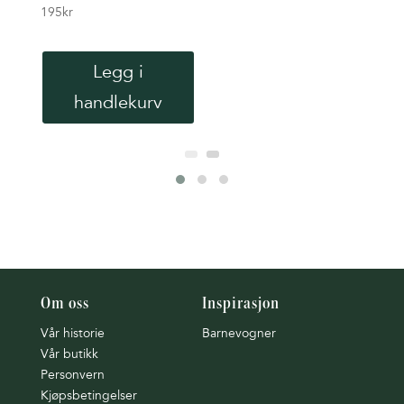
195
kr
195
k
Legg i
handlekurv
Om oss
Inspirasjon
Vår historie
Barnevogner
Vår butikk
Personvern
Kjøpsbetingelser