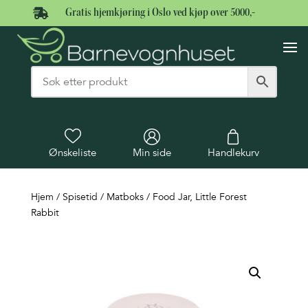

Gratis hjemkjøring i Oslo ved kjøp over 5000,-
Ønskeliste
Min side
Handlekurv
Hjem
/
Spisetid
/
Matboks
/ Food Jar, Little Forest
Rabbit