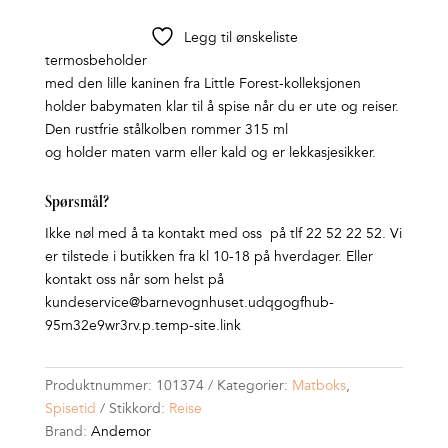
Legg til ønskeliste
termosbeholder
med den lille kaninen fra Little Forest-kolleksjonen
holder babymaten klar til å spise når du er ute og reiser.
Den rustfrie stålkolben rommer 315 ml
og holder maten varm eller kald og er lekkasjesikker.
Spørsmål?
Ikke nøl med å ta kontakt med oss på tlf 22 52 22 52. Vi
er tilstede i butikken fra kl 10-18 på hverdager. Eller
kontakt oss når som helst på
kundeservice@barnevognhuset.udqgogfhub-
95m32e9wr3rv.p.temp-site.link
Produktnummer:
101374
Kategorier:
Matboks
,
Spisetid
Stikkord:
Reise
Brand:
Andemor