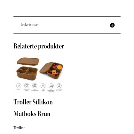
Beskrivelse
Relaterte produkter
Troller Sillikon
Trol
Matboks Brun
Mat
Troller
Trolle