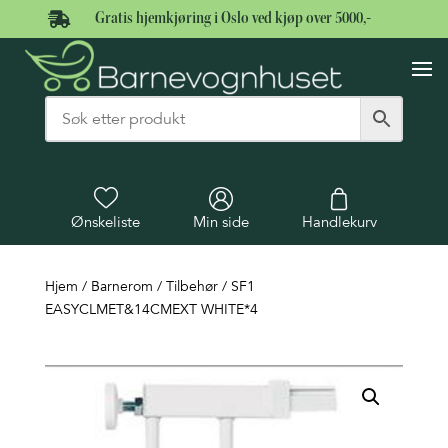

Gratis hjemkjøring i Oslo ved kjøp over 5000,-
Ønskeliste
Min side
Handlekurv
Hjem
/
Barnerom
/
Tilbehør
/ SF1
EASYCLMET&14CMEXT WHITE*4