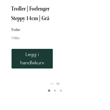
Troller | Forlenger
Stok
Steppy 14cm | Grå
Min
Whi
Troller
198
kr
Stok
849
k
Legg i
handlekurv