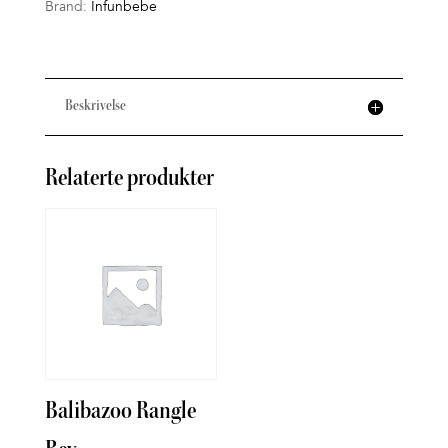
Brand:
Infunbebe
Beskrivelse
Relaterte produkter
Balibazoo Rangle
Bade