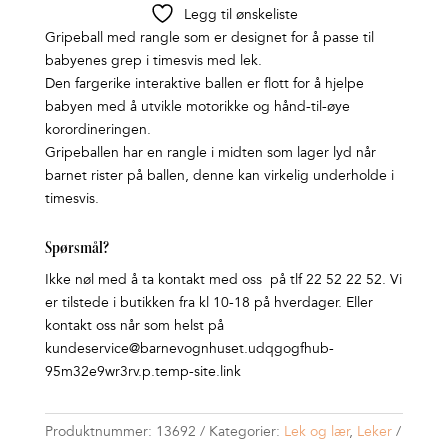
Legg til ønskeliste
Gripeball med rangle som er designet for å passe til
babyenes grep i timesvis med lek.
Den fargerike interaktive ballen er flott for å hjelpe
babyen med å utvikle motorikke og hånd-til-øye
korordineringen.
Gripeballen har en rangle i midten som lager lyd når
barnet rister på ballen, denne kan virkelig underholde i
timesvis.
Spørsmål?
Ikke nøl med å ta kontakt med oss på tlf 22 52 22 52. Vi
er tilstede i butikken fra kl 10-18 på hverdager. Eller
kontakt oss når som helst på
kundeservice@barnevognhuset.udqgogfhub-
95m32e9wr3rv.p.temp-site.link
Produktnummer:
13692
Kategorier:
Lek og lær
,
Leker