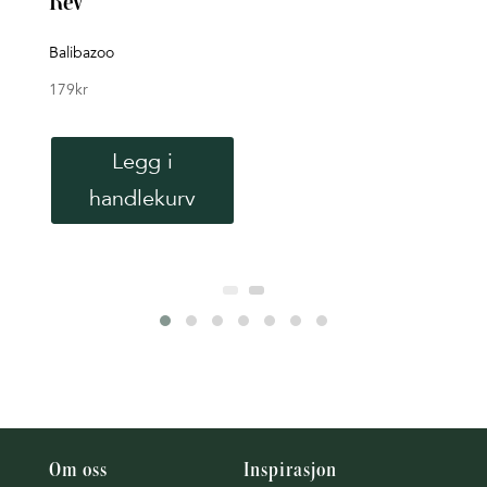
Rev
Rett 
119
k
Balibazoo
179
kr
Legg i
handlekurv
Om oss
Inspirasjon