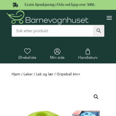

Gratis hjemkjøring i Oslo ved kjøp over 5000,-
Ønskeliste
Min side
Handlekurv
Hjem
/
Leker
/
Lek og lær
/ Gripeball 6m+