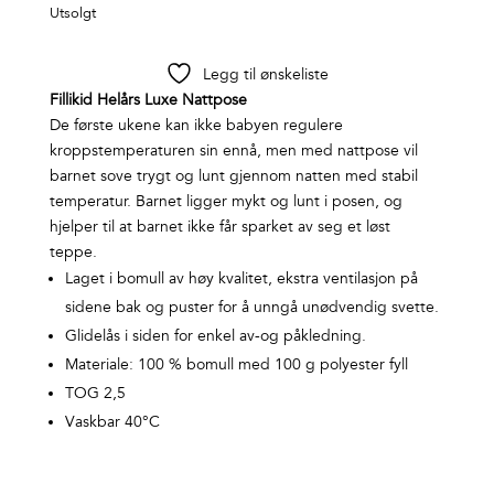
Utsolgt
Legg til ønskeliste
Fillikid Helårs Luxe Nattpose
De første ukene kan ikke babyen regulere
kroppstemperaturen sin ennå, men med nattpose vil
barnet sove trygt og lunt gjennom natten med stabil
temperatur. Barnet ligger mykt og lunt i posen, og
hjelper til at barnet ikke får sparket av seg et løst
teppe.
Laget i bomull av høy kvalitet, ekstra ventilasjon på
sidene bak og puster for å unngå unødvendig svette.
Glidelås i siden for enkel av-og påkledning.
Materiale: 100 % bomull med 100 g polyester fyll
TOG 2,5
Vaskbar 40°C