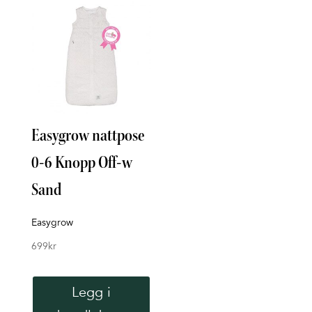
Easygrow nattpose
Eas
0-6 Knopp Off-w
3-1
Sand
San
Easygrow
Easy
699
kr
749
k
Legg i