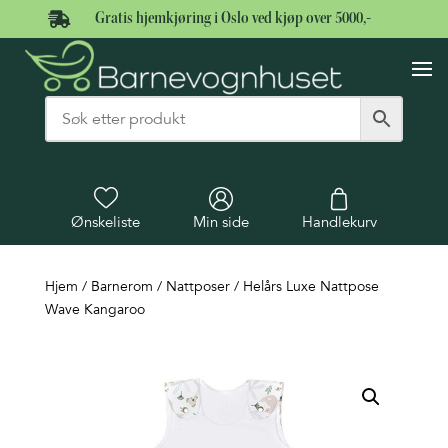

Gratis hjemkjøring i Oslo ved kjøp over 5000,-
Ønskeliste
Min side
Handlekurv
Hjem
/
Barnerom
/
Nattposer
/ Helårs Luxe Nattpose
Wave Kangaroo