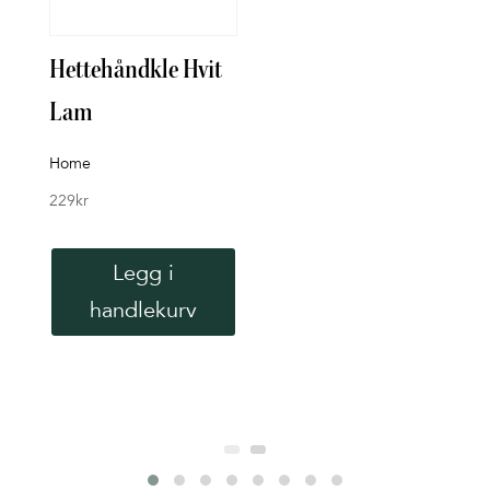
Hettehåndkle Hvit
Tin
Lam
sam
Bad
Home
229
kr
Nord
229
k
Legg i
handlekurv
V