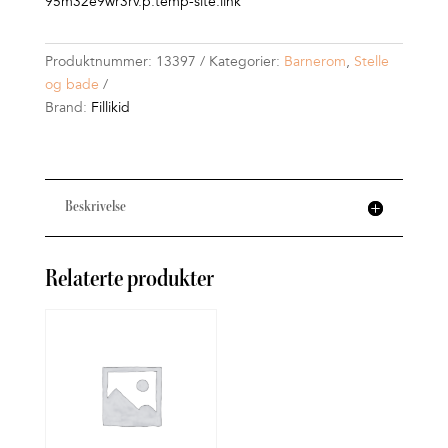
95m32e9wr3rv.p.temp-site.link
Produktnummer:
13397
Kategorier:
Barnerom
,
Stelle
og bade
Brand:
Fillikid
Beskrivelse
Relaterte produkter