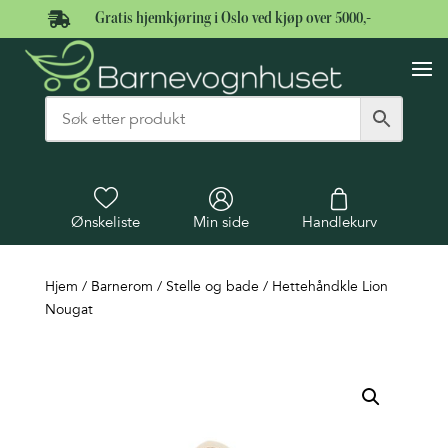

Gratis hjemkjøring i Oslo ved kjøp over 5000,-
Ønskeliste
Min side
Handlekurv
Hjem
/
Barnerom
/
Stelle og bade
/ Hettehåndkle Lion
Nougat