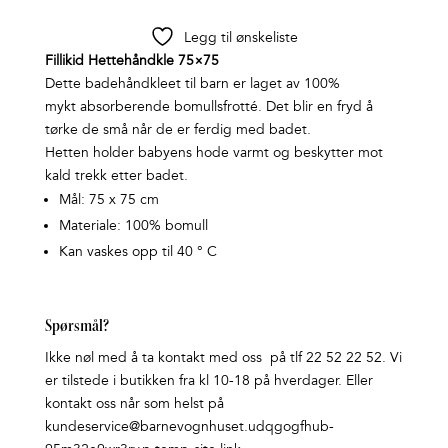
Legg til ønskeliste
Fillikid Hettehåndkle 75×75
Dette badehåndkleet til barn er laget av 100%
mykt absorberende bomullsfrotté. Det blir en fryd å
tørke de små når de er ferdig med badet.
Hetten holder babyens hode varmt og beskytter mot
kald trekk etter badet.
Mål: 75 x 75 cm
Materiale: 100% bomull
Kan vaskes opp til 40 ° C
Spørsmål?
Ikke nøl med å ta kontakt med oss på tlf 22 52 22 52. Vi
er tilstede i butikken fra kl 10-18 på hverdager. Eller
kontakt oss når som helst på
kundeservice@barnevognhuset.udqgogfhub-