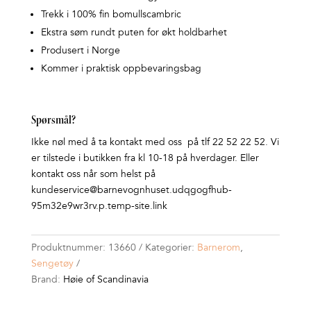
Trekk i 100% fin bomullscambric
Ekstra søm rundt puten for økt holdbarhet
Produsert i Norge
Kommer i praktisk oppbevaringsbag
Spørsmål?
Ikke nøl med å ta kontakt med oss på tlf 22 52 22 52. Vi
er tilstede i butikken fra kl 10-18 på hverdager. Eller
kontakt oss når som helst på
kundeservice@barnevognhuset.udqgogfhub-
95m32e9wr3rv.p.temp-site.link
Produktnummer:
13660
Kategorier:
Barnerom
,
Sengetøy
Brand:
Høie of Scandinavia