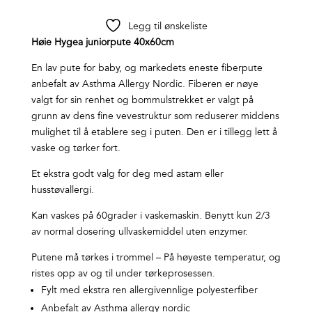
Legg til ønskeliste
Høie Hygea juniorpute 40x60cm
En lav pute for baby, og markedets eneste fiberpute
anbefalt av Asthma Allergy Nordic. Fiberen er nøye
valgt for sin renhet og bommulstrekket er valgt på
grunn av dens fine vevestruktur som reduserer middens
mulighet til å etablere seg i puten. Den er i tillegg lett å
vaske og tørker fort.
Et ekstra godt valg for deg med astam eller
husstøvallergi.
Kan vaskes på 60grader i vaskemaskin. Benytt kun 2/3
av normal dosering ullvaskemiddel uten enzymer.
Putene må tørkes i trommel – På høyeste temperatur, og
ristes opp av og til under tørkeprosessen.
Fylt med ekstra ren allergivennlige polyesterfiber
Anbefalt av Asthma allergy nordic