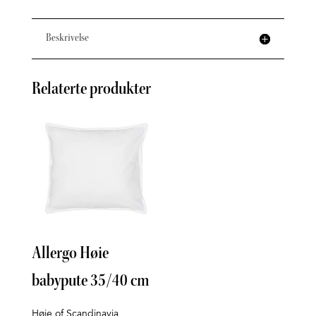
Beskrivelse
Relaterte produkter
Allergo Høie
Sen
babypute 35/40 cm
Hom
399
k
Høie of Scandinavia