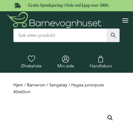

Gratis hjemkjøring i Oslo ved kjøp over 5000,-
Ønskeliste
Min side
Handlekurv
Hjem
/
Barnerom
/
Sengetøy
/ Hygea juniorpute
40x60cm