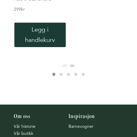
299
kr
Legg i
handlekurv
Om oss
Inspirasjon
Vår historie
Barnevogner
Vår butikk