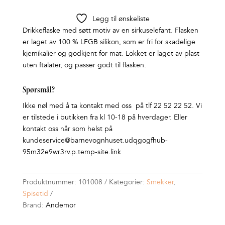
Legg til ønskeliste
Drikkeflaske med søtt motiv av en sirkuselefant. Flasken
er laget av 100 % LFGB silikon, som er fri for skadelige
kjemikalier og godkjent for mat. Lokket er laget av plast
uten ftalater, og passer godt til flasken.
Spørsmål?
Ikke nøl med å ta kontakt med oss på tlf 22 52 22 52. Vi
er tilstede i butikken fra kl 10-18 på hverdager. Eller
kontakt oss når som helst på
kundeservice@barnevognhuset.udqgogfhub-
95m32e9wr3rv.p.temp-site.link
Produktnummer:
101008
Kategorier:
Smekker
,
Spisetid
Brand:
Andemor