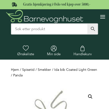

Gratis hjemkjøring i Oslo ved kjøp over 5000,-
Ønskeliste
Min side
Handlekurv
Hjem
/
Spisetid
/
Smekker
/ Ida bib Coated Light Green
/ Panda