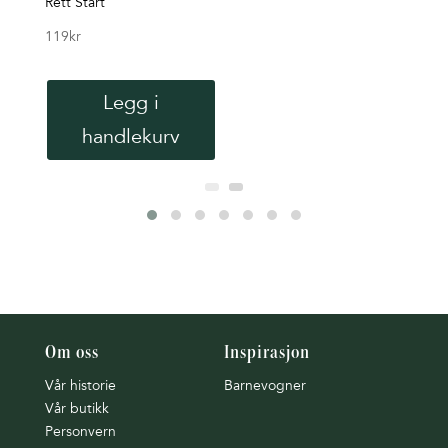
Rett Start
Rett 
119
kr
179
k
Legg i
handlekurv
Om oss
Inspirasjon
Vår historie
Barnevogner
Vår butikk
Personvern