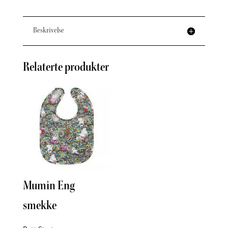
Beskrivelse
Relaterte produkter
Mumin Eng
Mum
smekke
sme