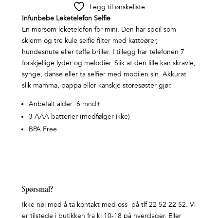
Legg til ønskeliste
Infunbebe Leketelefon Selfie
En morsom leketelefon for mini. Den har speil som
skjerm og tre kule selfie filter med katteører,
hundesnute eller tøffe briller. I tillegg har telefonen 7
forskjellige lyder og melodier. Slik at den lille kan skravle,
synge, danse eller ta selfier med mobilen sin. Akkurat
slik mamma, pappa eller kanskje storesøster gjør.
Anbefalt alder: 6 mnd+
3 AAA batterier (medfølger ikke)
BPA Free
Spørsmål?
Ikke nøl med å ta kontakt med oss på tlf 22 52 22 52. Vi
er tilstede i butikken fra kl 10-18 på hverdager. Eller