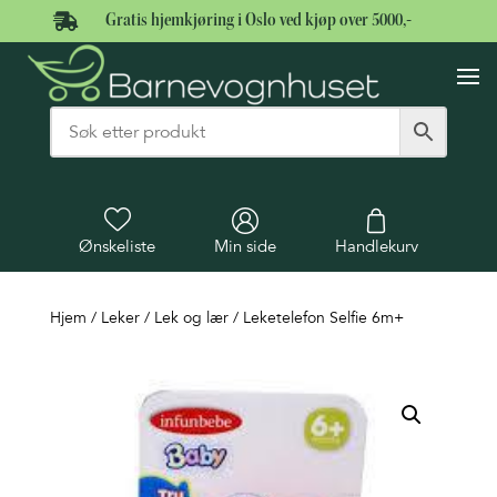

Gratis hjemkjøring i Oslo ved kjøp over 5000,-
Ønskeliste
Min side
Handlekurv
Hjem
/
Leker
/
Lek og lær
/ Leketelefon Selfie 6m+