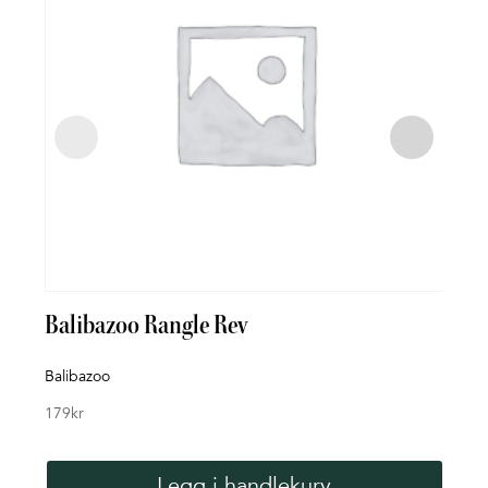
Balibazoo Rangle Rev
Bad
Balibazoo
Rett 
179
kr
119
k
Legg i handlekurv