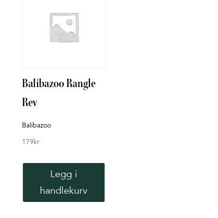
Balibazoo Rangle
Bade
Rev
Rett 
119
k
Balibazoo
179
kr
Legg i
handlekurv