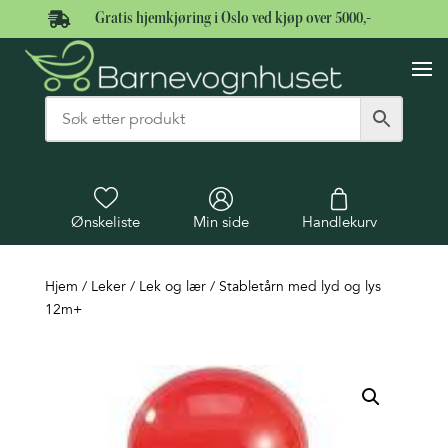

Gratis hjemkjøring i Oslo ved kjøp over 5000,-
Ønskeliste
Min side
Handlekurv
Hjem
/
Leker
/
Lek og lær
/ Stabletårn med lyd og lys
12m+