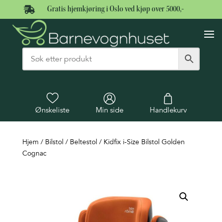

Gratis hjemkjøring i Oslo ved kjøp over 5000,-
Ønskeliste
Min side
Handlekurv
Hjem
/
Bilstol
/
Beltestol
/ Kidfix i-Size Bilstol Golden
Cognac