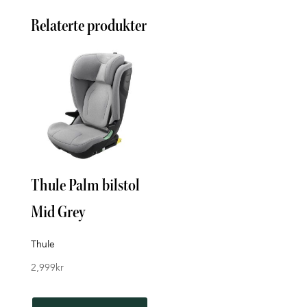
Relaterte produkter
Thule Palm bilstol
Thu
Mid Grey
Svar
Thule
Thule
2,999
kr
2,99