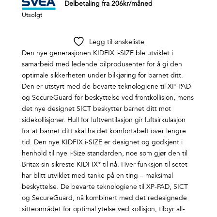
Delbetaling fra
206
kr
/måned
Utsolgt
Legg til ønskeliste
Den nye generasjonen KIDFIX i-SIZE ble utviklet i
samarbeid med ledende bilprodusenter for å gi den
optimale sikkerheten under bilkjøring for barnet ditt.
Den er utstyrt med de bevarte teknologiene til XP-PAD
og SecureGuard for beskyttelse ved frontkollisjon, mens
det nye designet SICT beskytter barnet ditt mot
sidekollisjoner. Hull for luftventilasjon gir luftsirkulasjon
for at barnet ditt skal ha det komfortabelt over lengre
tid. Den nye KIDFIX i-SIZE er designet og godkjent i
henhold til nye i-Size standarden, noe som gjør den til
Britax sin sikreste KIDFIX* til nå. Hver funksjon til setet
har blitt utviklet med tanke på en ting – maksimal
beskyttelse. De bevarte teknologiene til XP-PAD, SICT
og SecureGuard, nå kombinert med det redesignede
sitteområdet for optimal ytelse ved kollisjon, tilbyr all-