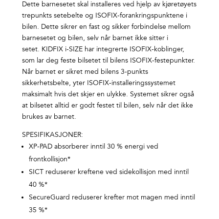
Dette barnesetet skal installeres ved hjelp av kjøretøyets
trepunkts setebelte og ISOFIX-forankringspunktene i
bilen. Dette sikrer en fast og sikker forbindelse mellom
barnesetet og bilen, selv når barnet ikke sitter i
setet. KIDFIX i-SIZE har integrerte ISOFIX-koblinger,
som lar deg feste bilsetet til bilens ISOFIX-festepunkter.
Når barnet er sikret med bilens 3-punkts
sikkerhetsbelte, yter ISOFIX-installeringssystemet
maksimalt hvis det skjer en ulykke. Systemet sikrer også
at bilsetet alltid er godt festet til bilen, selv når det ikke
brukes av barnet.
SPESIFIKASJONER:
XP-PAD absorberer inntil 30 % energi ved
frontkollisjon*
SICT reduserer kreftene ved sidekollisjon med inntil
40 %*
SecureGuard reduserer krefter mot magen med inntil
35 %*