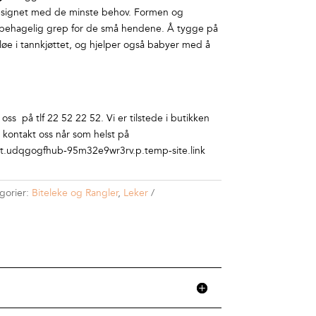
esignet med de minste behov.
Formen og
et behagelig grep for de små hendene. Å tygge på
løe i tannkjøttet, og hjelper også babyer med å
ss på tlf 22 52 22 52. Vi er tilstede i butikken
r kontakt oss når som helst på
.udqgogfhub-95m32e9wr3rv.p.temp-site.link
gorier:
Biteleke og Rangler
,
Leker