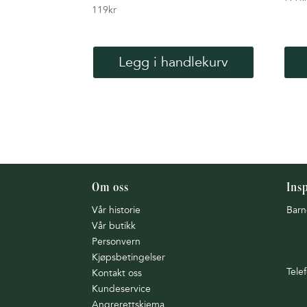
119
kr
Legg i handlekurv
Om oss
Ins
Vår historie
Barn
Vår butikk
Personvern
Kjøpsbetingelser
Tele
Kontakt oss
Kundeservice
Angrerettskjema