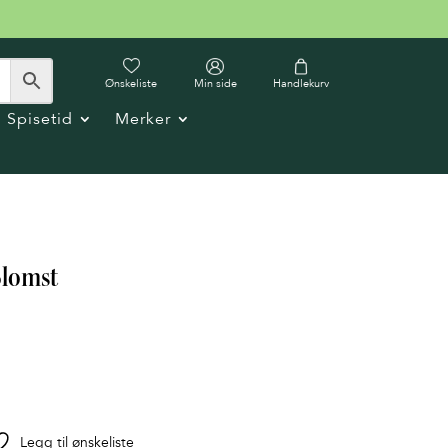
Ønskeliste
Min side
Handlekurv
Spisetid
Merker
Blomst
Legg til ønskeliste