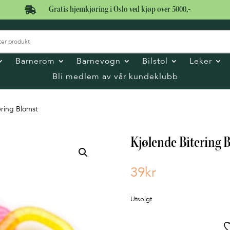

Gratis hjemkjøring i Oslo ved kjøp over 5000,-
Barnerom
Barnevogn
Bilstol
Leker
Bli medlem av vår kundeklubb
ering Blomst
Kjølende Bitering 
39
kr
Utsolgt