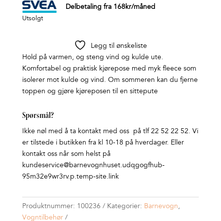
Delbetaling fra
168
kr
/måned
Utsolgt
Legg til ønskeliste
Hold på varmen, og steng vind og kulde ute.
Komfortabel og praktisk kjørepose med myk fleece som
isolerer mot kulde og vind. Om sommeren kan du fjerne
toppen og gjøre kjøreposen til en sittepute
Spørsmål?
Ikke nøl med å ta kontakt med oss på tlf 22 52 22 52. Vi
er tilstede i butikken fra kl 10-18 på hverdager. Eller
kontakt oss når som helst på
kundeservice@barnevognhuset.udqgogfhub-
95m32e9wr3rv.p.temp-site.link
Produktnummer:
100236
Kategorier:
Barnevogn
,
Vogntilbehør