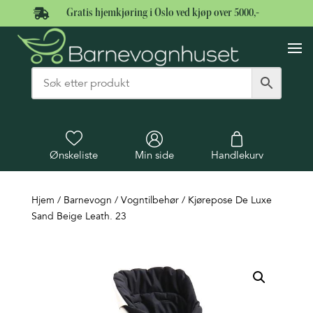

Gratis hjemkjøring i Oslo ved kjøp over 5000,-
Ønskeliste
Min side
Handlekurv
Hjem
/
Barnevogn
/
Vogntilbehør
/ Kjørepose De Luxe
Sand Beige Leath. 23