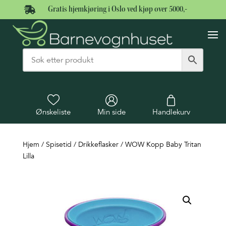

Gratis hjemkjøring i Oslo ved kjøp over 5000,-
Ønskeliste
Min side
Handlekurv
Hjem
/
Spisetid
/
Drikkeflasker
/ WOW Kopp Baby Tritan
Lilla