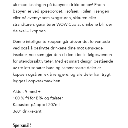
ultimate løsningen på babyens drikkebehov! Enten
babyen er ved spisebordet, i sofaen, i bilen, i sengen
eller på eventyr som skogsturen, skituren eller
strandturen, garanterer WOW Cup at drinkene blir der
de skal – i koppen.
Denne intelligente koppen går utover det forventede
ved også å beskytte drinkene dine mot uønskede
insekter, noe som gjør den til den ideelle følgesvennen
for utendørsaktiviteter. Med et smart design bestående
av tre lett separer bare og sammensatte deler er
koppen også en lek å rengjøre, og alle deler kan trygt
legges i oppvaskmaskinen.
Alder: 9 mnd +
100 % fri for BPA og ftalater.
Kapasitet på opptil 207ml
360° drikkekant
Spørsmål?