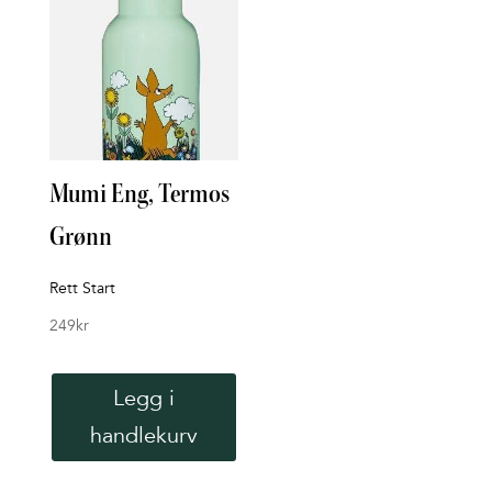
Mumi Eng, Termos
Mum
Grønn
Van
Rett Start
Rett 
249
kr
219
k
Legg i
handlekurv