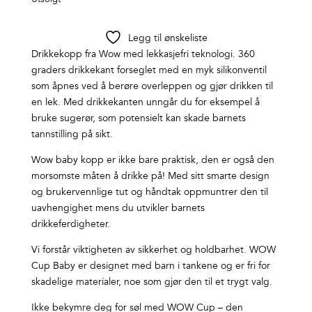
Legg til ønskeliste
Drikkekopp fra Wow med lekkasjefri teknologi. 360
graders drikkekant forseglet med en myk silikonventil
som åpnes ved å berøre overleppen og gjør drikken til
en lek. Med drikkekanten unngår du for eksempel å
bruke sugerør, som potensielt kan skade barnets
tannstilling på sikt.
Wow baby kopp er ikke bare praktisk, den er også den
morsomste måten å drikke på! Med sitt smarte design
og brukervennlige tut og håndtak oppmuntrer den til
uavhengighet mens du utvikler barnets
drikkeferdigheter.
Vi forstår viktigheten av sikkerhet og holdbarhet. WOW
Cup Baby er designet med barn i tankene og er fri for
skadelige materialer, noe som gjør den til et trygt valg.
Ikke bekymre deg for søl med WOW Cup – den