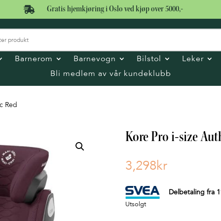

Gratis hjemkjøring i Oslo ved kjøp over 5000,-
Barnerom
Barnevogn
Bilstol
Leker
Bli medlem av vår kundeklubb
ic Red
Kore Pro i-size Aut
3,298
kr
Delbetaling fra
1
Utsolgt