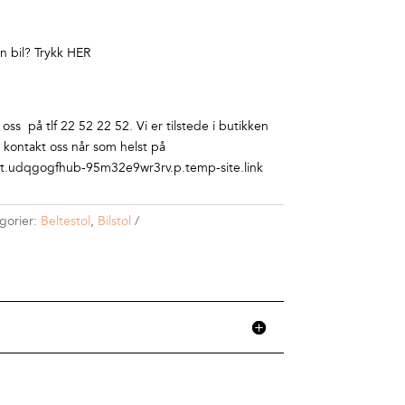
n bil? Trykk
HER
ss på tlf 22 52 22 52. Vi er tilstede i butikken
r kontakt oss når som helst på
.udqgogfhub-95m32e9wr3rv.p.temp-site.link
gorier:
Beltestol
,
Bilstol