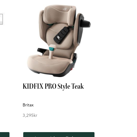
KIDFIX PRO Style Teak
Britax
3,295
kr
Dette
produktet