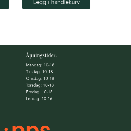
Legg i handlekurv
har
flere
varianter.
Alternativene
kan
velges
på
Åpningstider:
produktsiden
Mandag: 10-18
Tirsdag: 10-18
Onsdag: 10-18
Torsdag: 10-18
Fredag: 10-18
Lørdag: 10-16