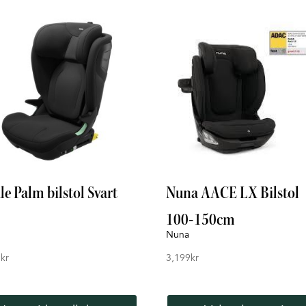
e Palm bilstol Svart
Nuna AACE LX Bilstol
100-150cm
Nuna
9
kr
3,199
kr