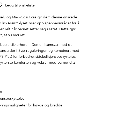
Legg til ønskeliste
g selv og Maxi-Cosi Kore gir dem denne ønskede
lickAssist"-lyset lyser opp spenneområdet for å
 enkelt når barnet setter seg i setet. Dette gjør
t, selv i mørket.
n beste sikkerheten. Den er i samsvar med de
tandarder i-Size-reguleringen og kombinert med
S Plus) for forbedret sidekollisjonsbeskyttelse.
n ytterste komforten og vokser med barnet ditt
et
sjonsbeskyttelse
ringsmuligheter for høyde og bredde