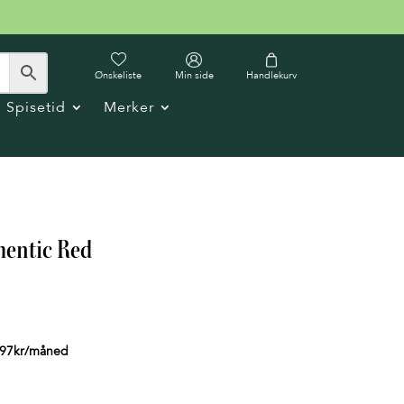
Ønskeliste
Min side
Handlekurv
Spisetid
Merker
hentic Red
97
kr
/måned