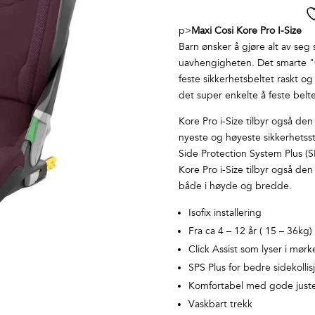
p>
Maxi Cosi Kore Pro I-Size
Barn ønsker å gjøre alt av se
uavhengigheten. Det smarte "C
feste sikkerhetsbeltet raskt og
det super enkelte å feste belte
Kore Pro i-Size tilbyr også de
nyeste og høyeste sikkerhetss
Side Protection System Plus (SP
Kore Pro i-Size tilbyr også de
både i høyde og bredde.
Isofix installering
Fra ca 4 – 12 år ( 15 – 36kg)
Click Assist som lyser i mørk
SPS Plus for bedre sidekolli
Komfortabel med gode juste
Vaskbart trekk