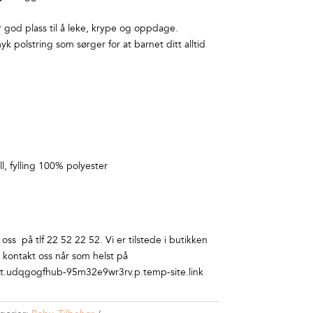
yr god plass til å leke, krype og oppdage.
myk polstring som sørger for at barnet ditt alltid
, fylling 100% polyester
ss på tlf 22 52 22 52. Vi er tilstede i butikken
r kontakt oss når som helst på
.udqgogfhub-95m32e9wr3rv.p.temp-site.link