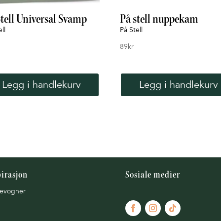
Stell Universal Svamp
På stell nuppekam
ll
På Stell
89
kr
Legg i handlekurv
Legg i handlekurv
pirasjon
Sosiale medier
evogner