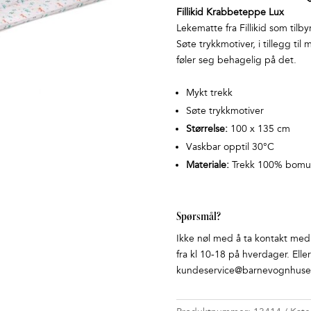
Fillikid Krabbeteppe Lux
Lekematte fra Fillikid som tilb
Søte trykkmotiver, i tillegg til 
føler seg behagelig på det.
Mykt trekk
Søte trykkmotiver
Størrelse:
100 x 135 cm
Vaskbar opptil 30°C
Materiale:
Trekk 100% bomull
Spørsmål?
Ikke nøl med å ta kontakt med o
fra kl 10-18 på hverdager. Elle
kundeservice@barnevognhuset