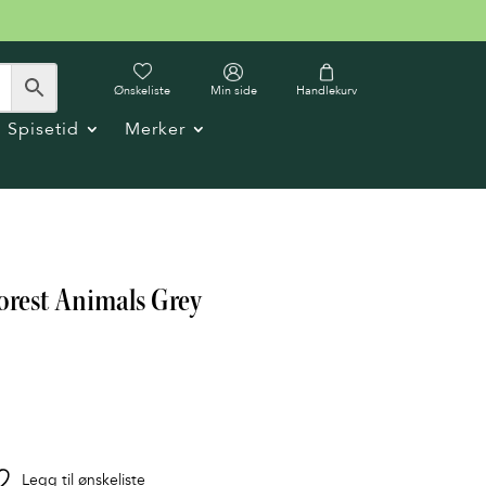
Ønskeliste
Min side
Handlekurv
Spisetid
Merker
orest Animals Grey
Legg til ønskeliste