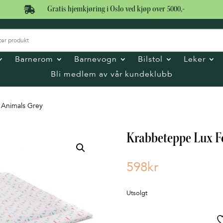

Gratis hjemkjøring i Oslo ved kjøp over 5000,-
Barnerom
Barnevogn
Bilstol
Leker
Bli medlem av vår kundeklubb
 Animals Grey
Krabbeteppe Lux F
598
kr
Utsolgt