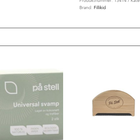
Produktnummer:
13414
Kate
Brand:
Fillikid