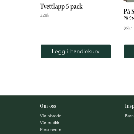
Tvettlapp 5 pack
På 
328
kr
På Ste
89
kr
Legg i handlekurv
Om oss
Ins
Vår historie
Barn
Vår butikk
Personvern