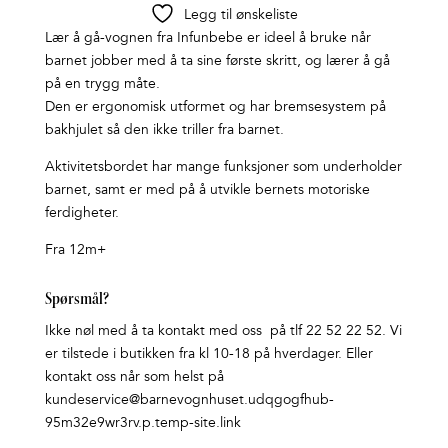
Legg til ønskeliste
Lær å gå-vognen fra Infunbebe er ideel å bruke når
barnet jobber med å ta sine første skritt, og lærer å gå
på en trygg måte.
Den er ergonomisk utformet og har bremsesystem på
bakhjulet så den ikke triller fra barnet.
Aktivitetsbordet har mange funksjoner som underholder
barnet, samt er med på å utvikle bernets motoriske
ferdigheter.
Fra 12m+
Spørsmål?
Ikke nøl med å ta kontakt med oss på tlf 22 52 22 52. Vi
er tilstede i butikken fra kl 10-18 på hverdager. Eller
kontakt oss når som helst på
kundeservice@barnevognhuset.udqgogfhub-
95m32e9wr3rv.p.temp-site.link