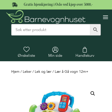

Gratis hjemkjøring i Oslo ved kjøp over 5000,-
Ønskeliste
Min side
Handlekurv
Hjem
/
Leker
/
Lek og lær
/ Lær å Gå vogn 12m+