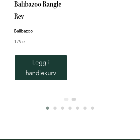
Balibazoo Rangle
Bade
Rev
Rett 
119
k
Balibazoo
179
kr
Legg i
handlekurv