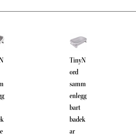
yN
TinyN
ord
m
samm
gg
enlegg
bart
ek
badek
te
ar