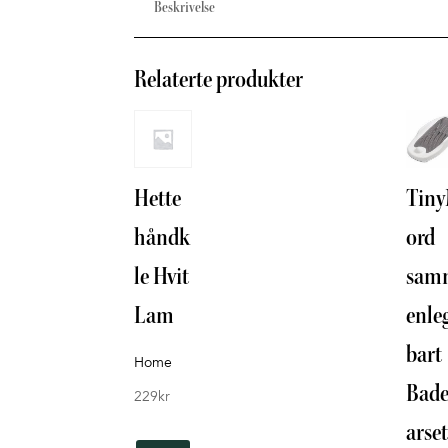
Beskrivelse
Relaterte produkter
Hette
Tin
håndk
ord
le Hvit
sam
Lam
enle
bart
Home
Bad
229
kr
arse