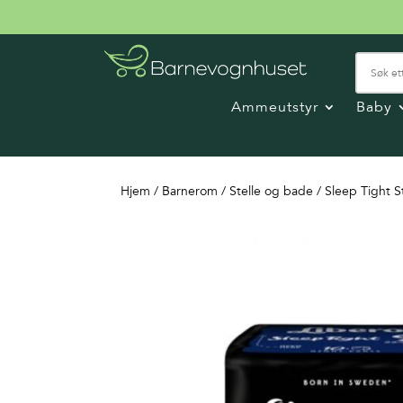
Ammeutstyr
Baby
Hjem
/
Barnerom
/
Stelle og bade
/ Sleep Tight St