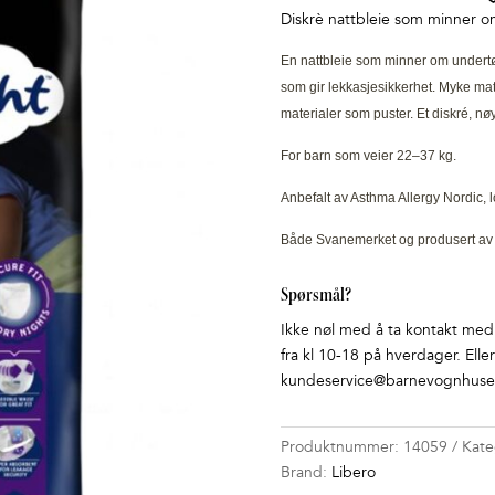
Diskrè nattbleie som minner o
En nattbleie som minner om undert
som gir lekkasjesikkerhet. Myke mat
materialer som puster. Et diskré, nø
For barn som veier 22–37 kg.
Anbefalt av Asthma Allergy Nordic, lo
Både Svanemerket og produsert av F
Spørsmål?
Ikke nøl med å ta kontakt med o
fra kl 10-18 på hverdager. Elle
kundeservice@barnevognhuset
Produktnummer:
14059
Kate
Brand:
Libero