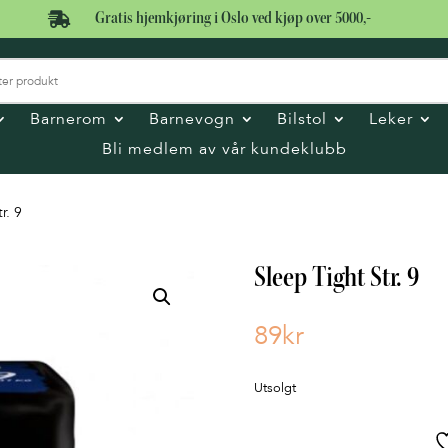

Gratis hjemkjøring i Oslo ved kjøp over 5000,-
Barnerom
Barnevogn
Bilstol
Leker
Bli medlem av vår kundeklubb
r. 9
Sleep Tight Str. 9
89
kr
Utsolgt