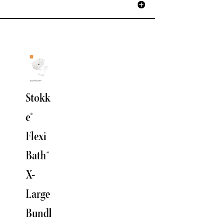
Stokk
Stokk
e®
e®
Flexi
Flexi
Bath®
Bath®
X-
Laven
Large
der
Bundl
Stokke