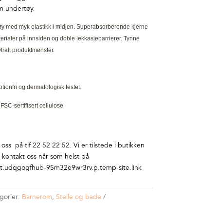
m undertøy.
øy med myk elastikk i midjen. Superabsorberende kjerne
erialer på innsiden og doble lekkasjebarrierer. Tynne
ytralt produktmønster.
tionfri og dermatologisk testet.
SC-sertifisert cellulose
ss på tlf 22 52 22 52. Vi er tilstede i butikken
r kontakt oss når som helst på
.udqgogfhub-95m32e9wr3rv.p.temp-site.link
gorier:
Barnerom
,
Stelle og bade