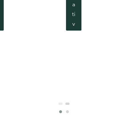
a
ti
v