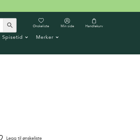
Ønskeliste
Min side
Handlekurv
Spisetid
Merker
Legg til ønskeliste