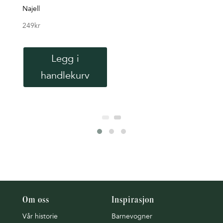
Najell
Tiny 
249
kr
699
k
Legg i
handlekurv
Om oss
Inspirasjon
Vår historie
Barnevogner