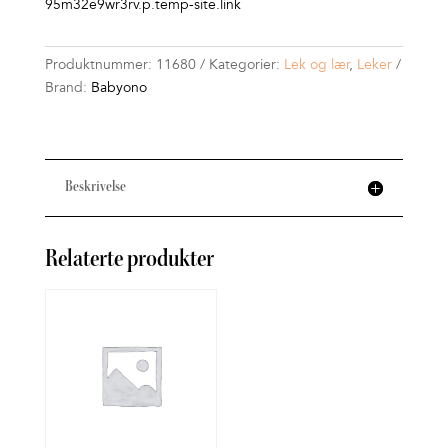
95m32e9wr3rv.p.temp-site.link
Produktnummer:
11680
Kategorier:
Lek og lær
,
Leker
Brand:
Babyono
Beskrivelse
Relaterte produkter