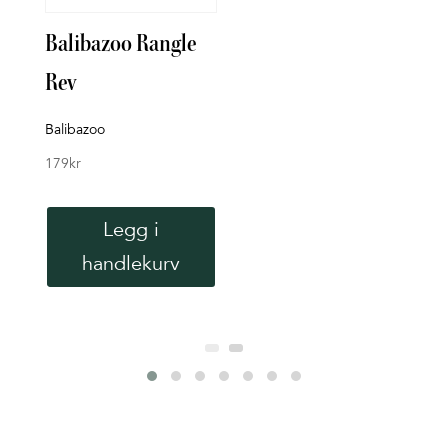
Balibazoo Rangle
Bade
Rev
Rett 
119
k
Balibazoo
179
kr
Legg i
handlekurv