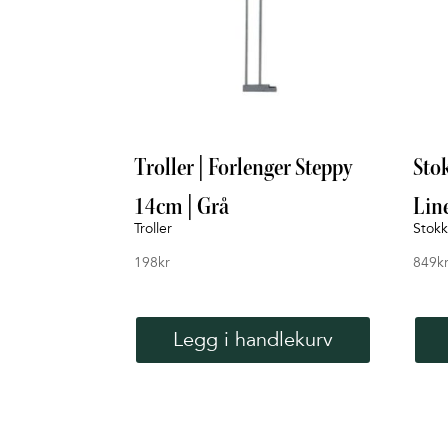
Troller | Forlenger Steppy
Sto
14cm | Grå
Lin
Troller
Stok
198
kr
849
k
Legg i handlekurv