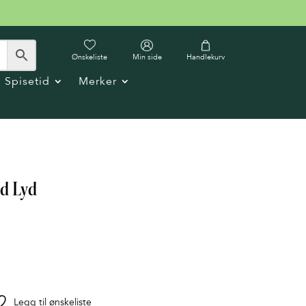
Ønskeliste
Min side
Handlekurv
Spisetid
Merker
d Lyd
Legg til ønskeliste