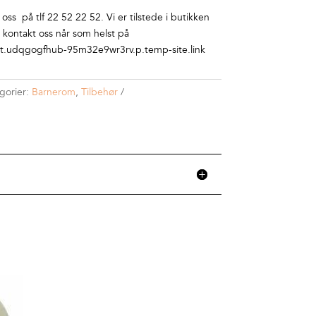
ss på tlf 22 52 22 52. Vi er tilstede i butikken
r kontakt oss når som helst på
.udqgogfhub-95m32e9wr3rv.p.temp-site.link
gorier:
Barnerom
,
Tilbehør