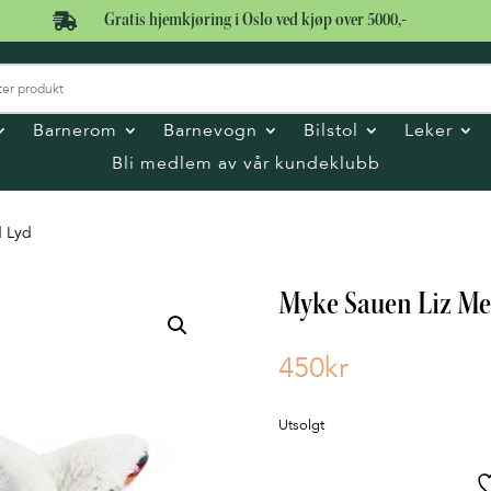

Gratis hjemkjøring i Oslo ved kjøp over 5000,-
Barnerom
Barnevogn
Bilstol
Leker
Bli medlem av vår kundeklubb
d Lyd
Myke Sauen Liz Me
450
kr
Utsolgt