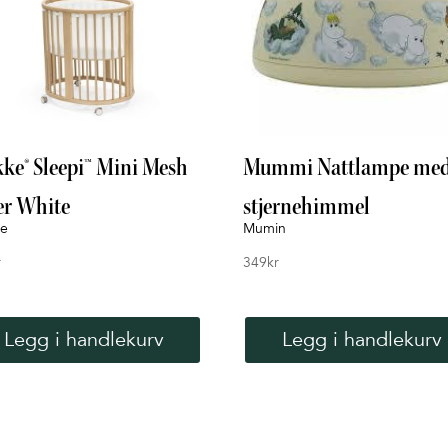
kke® Sleepi™ Mini Mesh
Mummi Nattlampe me
er White
stjernehimmel
ke
Mumin
r
349
kr
Legg i handlekurv
Legg i handlekurv