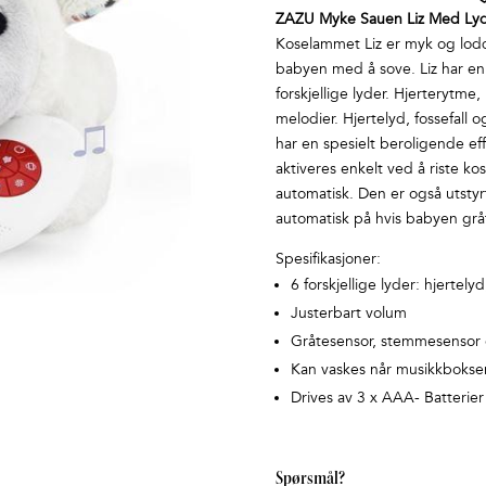
ZAZU Myke Sauen Liz Med Ly
Koselammet Liz er myk og lodde
babyen med å sove. Liz har en
forskjellige lyder. Hjerterytme,
melodier. Hjertelyd, fossefall o
har en spesielt beroligende e
aktiveres enkelt ved å riste ko
automatisk. Den er også utsty
automatisk på hvis babyen gråt
Spesifikasjoner:
6 forskjellige lyder: hjertel
Justerbart volum
Gråtesensor, stemmesensor 
Kan vaskes når musikkboksen
Drives av 3 x AAA- Batterier 
Spørsmål?