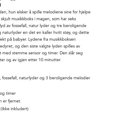
d
n, hun elsker å spille melodiene sine for hjelpe
 skjult musikkboks i magen, som har seks
 lyd av fossefall, natur lyder og tre beroligende
g naturlyder en det en kaller hvitt støy, og dette
ffekt på babyer. Lydene fra musikkboksen
sedyret, og den siste valgte lyden spilles av
rt med stemme sensor og timer. Den slår seg
er og av igjen etter 10 minutter.
yd, fossefall, naturlyder og 3 beroligende melodier
og timer
 er fjernet.
(Ikke inkludert)